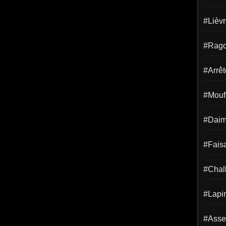
#Lièv
#Rago
#Arrêt
#Mouf
#Dai
#Fais
#Chal
#Lapi
#Asse