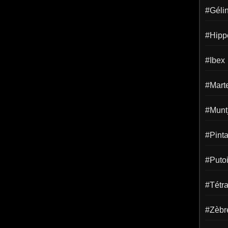
#Gélin
#Hipp
#Ibex
#Mart
#Munt
#Pint
#Puto
#Tétr
#Zèbr