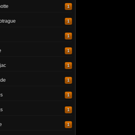
otte
1
otrague
1
1
e
1
jac
1
ade
1
is
1
as
1
e
1