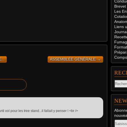
Conduc
Brevet
Les En
Cotati
Anatom
Liens u
Journal
Recett
Fumag
Formati
Prépar
Compos
...
ASSEMBLÉE GÉNÉRALE →
REC
NEW
Abonne
 vol pour les tree stand...il fallait y penser ! <br />
nouveau
Email