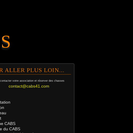
.S
R ALLER PLUS LOIN...
contacter votre association et
réserver des chasses
contact@cabs41.com
tation
on
eau
t
ue
CABS
tre du CABS