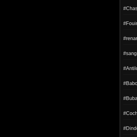
#Chass
#Foui
#rena
#sangl
#Anti
#Babo
#Buba
#Coch
#Dind