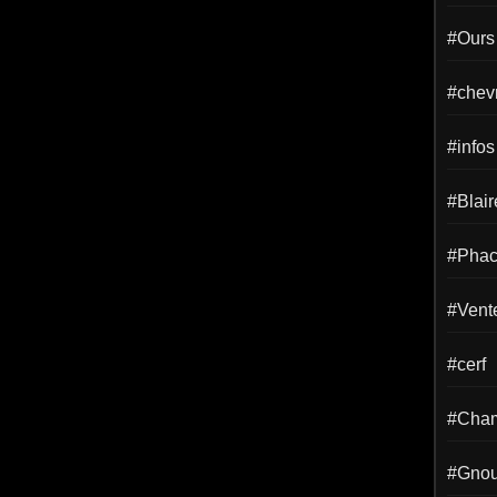
#Ours
#chevr
#infos
#Blai
#Phac
#Vent
#cerf
#Cha
#Gno