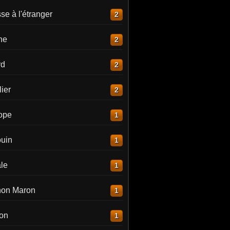
e à l'étranger
2
ne
2
rd
2
ier
2
lope
1
uin
1
le
1
on Maron
1
on
1