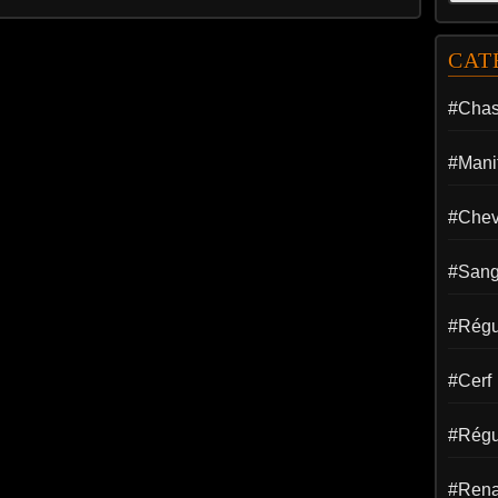
CAT
#Cha
#Manif
#Chev
#Sang
#Régul
#Cerf
#Régu
#Rena