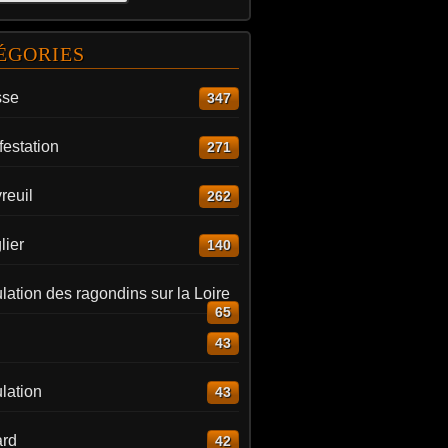
ÉGORIES
sse
347
estation
271
reuil
262
lier
140
ation des ragondins sur la Loire
65
43
lation
43
rd
42