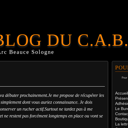
BLOG DU C.A.B
Arc Beauce Sologne
POU
Pour 
Accueil
s va débuter prochainement.
Je me propose de récupérer les
Présen
 simplement dont vous auriez connaissance. Je dois
Adhési
Le Bur
onserver un rucher actif.
Surtout ne tardez pas à me
Contac
 et ne restent pas forcément longtemps en place ou vont se
Boutiq
La let