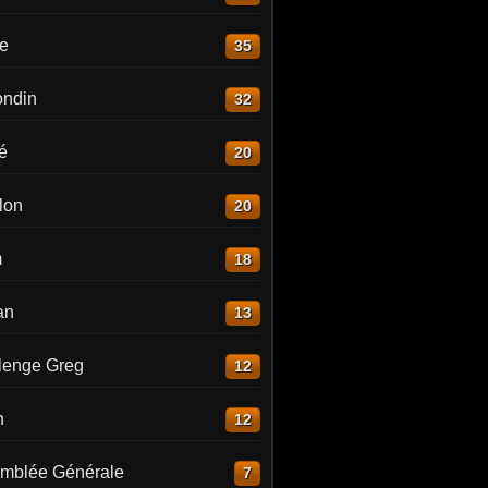
re
35
ndin
32
é
20
lon
20
m
18
an
13
lenge Greg
12
n
12
mblée Générale
7