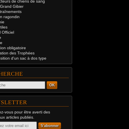
teurs de chiens de sang
 Grand Gibier
traînements
on ragondin
ie
tiles
 Officiel
e
e
on obligatoire
ation des Trophées
ition d'un sac à dos type
HERCHE
OK
SLETTER
z-vous pour être averti des
x articles publiés.