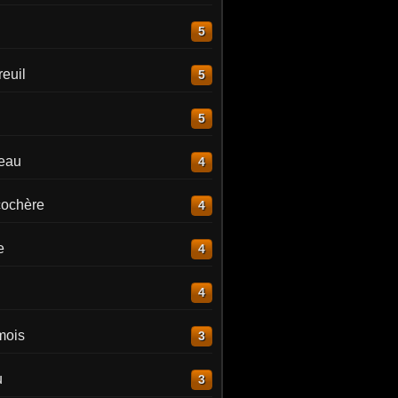
5
euil
5
5
reau
4
ochère
4
e
4
4
mois
3
u
3