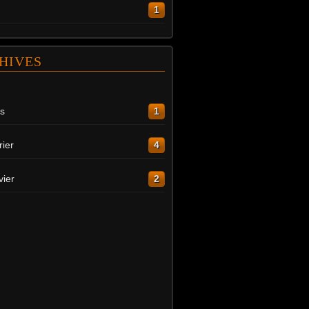
1
HIVES
s
1
rier
4
vier
2