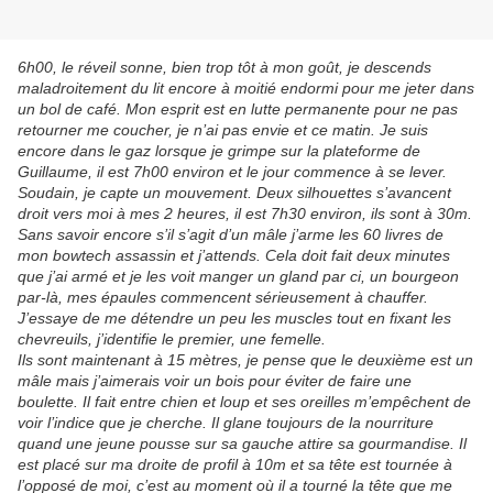
6h00, le réveil sonne, bien trop tôt à mon goût, je descends
maladroitement du lit encore à moitié endormi pour me jeter dans
un bol de café. Mon esprit est en lutte permanente pour ne pas
retourner me coucher, je n’ai pas envie et ce matin. Je suis
encore dans le gaz lorsque je grimpe sur la plateforme de
Guillaume, il est 7h00 environ et le jour commence à se lever.
Soudain, je capte un mouvement. Deux silhouettes s’avancent
droit vers moi à mes 2 heures, il est 7h30 environ, ils sont à 30m.
Sans savoir encore s’il s’agit d’un mâle j’arme les 60 livres de
mon bowtech assassin et j’attends. Cela doit fait deux minutes
que j’ai armé et je les voit manger un gland par ci, un bourgeon
par-là, mes épaules commencent sérieusement à chauffer.
J’essaye de me détendre un peu les muscles tout en fixant les
chevreuils, j’identifie le premier, une femelle.
Ils sont maintenant à 15 mètres, je pense que le deuxième est un
mâle mais j’aimerais voir un bois pour éviter de faire une
boulette. Il fait entre chien et loup et ses oreilles m’empêchent de
voir l’indice que je cherche. Il glane toujours de la nourriture
quand une jeune pousse sur sa gauche attire sa gourmandise. Il
est placé sur ma droite de profil à 10m et sa tête est tournée à
l’opposé de moi, c’est au moment où il a tourné la tête que me