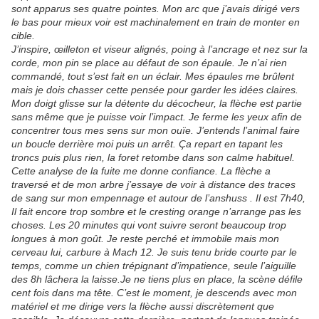
sont apparus ses quatre pointes. Mon arc que j’avais dirigé vers
le bas pour mieux voir est machinalement en train de monter en
cible.
J’inspire, œilleton et viseur alignés, poing à l’ancrage et nez sur la
corde, mon pin se place au défaut de son épaule. Je n’ai rien
commandé, tout s’est fait en un éclair. Mes épaules me brûlent
mais je dois chasser cette pensée pour garder les idées claires.
Mon doigt glisse sur la détente du décocheur, la flèche est partie
sans même que je puisse voir l’impact. Je ferme les yeux afin de
concentrer tous mes sens sur mon ouïe. J’entends l’animal faire
un boucle derrière moi puis un arrêt. Ça repart en tapant les
troncs puis plus rien, la foret retombe dans son calme habituel.
Cette analyse de la fuite me donne confiance. La flèche a
traversé et de mon arbre j’essaye de voir à distance des traces
de sang sur mon empennage et autour de l’anshuss . Il est 7h40,
Il fait encore trop sombre et le cresting orange n’arrange pas les
choses. Les 20 minutes qui vont suivre seront beaucoup trop
longues à mon goût. Je reste perché et immobile mais mon
cerveau lui, carbure à Mach 12. Je suis tenu bride courte par le
temps, comme un chien trépignant d’impatience, seule l’aiguille
des 8h lâchera la laisse.Je ne tiens plus en place, la scène défile
cent fois dans ma tête. C’est le moment, je descends avec mon
matériel et me dirige vers la flèche aussi discrètement que