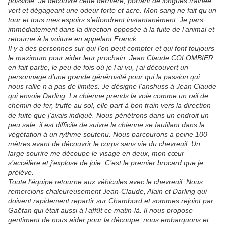
possible. Je découvre cette dernière, portant de longues trainée
vert et dégageant une odeur forte et acre. Mon sang ne fait qu’un
tour et tous mes espoirs s’effondrent instantanément. Je pars
immédiatement dans la direction opposée à la fuite de l’animal et
retourne à la voiture en appelant Franck.
Il y a des personnes sur qui l’on peut compter et qui font toujours
le maximum pour aider leur prochain. Jean Claude COLOMBIER
en fait partie, le peu de fois où je l’ai vu, j’ai découvert un
personnage d’une grande générosité pour qui la passion qui
nous rallie n’a pas de limites. Je désigne l’anshuss à Jean Claude
qui envoie Darling. La chienne prends la voie comme un rail de
chemin de fer, truffe au sol, elle part à bon train vers la direction
de fuite que j’avais indiqué. Nous pénétrons dans un endroit un
peu sale, il est difficile de suivre la chienne se faufilant dans la
végétation à un rythme soutenu. Nous parcourons a peine 100
mètres avant de découvrir le corps sans vie du chevreuil. Un
large sourire me découpe le visage en deux, mon cœur
s’accélère et j’explose de joie. C’est le premier brocard que je
prélève.
Toute l’équipe retourne aux véhicules avec le chevreuil. Nous
remercions chaleureusement Jean-Claude, Alain et Darling qui
doivent rapidement repartir sur Chambord et sommes rejoint par
Gaëtan qui était aussi à l’affût ce matin-là. Il nous propose
gentiment de nous aider pour la découpe, nous embarquons et