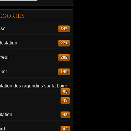
ÉGORIES
sse
347
estation
271
reuil
262
lier
140
ation des ragondins sur la Loire
65
43
lation
43
rd
42