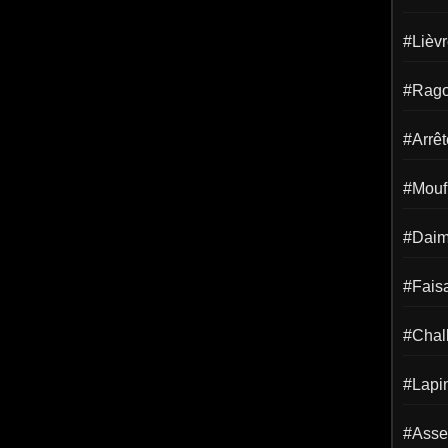
#Lièv
#Rago
#Arrêt
#Mouf
#Dai
#Fais
#Chal
#Lapi
#Asse