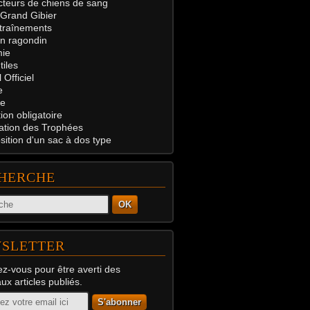
teurs de chiens de sang
 Grand Gibier
traînements
on ragondin
ie
tiles
 Officiel
e
e
on obligatoire
ation des Trophées
ition d'un sac à dos type
HERCHE
OK
SLETTER
z-vous pour être averti des
x articles publiés.