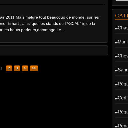
CAT
air 2011 Mais malgré tout beaucoup de monde, sur les
erie ,Erhart , ainsi que les stands de l’ASCAL45, de la
#Cha
ar les hauts parleurs,dommage Le...
#Manif
#Chev
1
2
3
>
>>
#Sang
#Régul
#Cerf
#Régu
#Rena