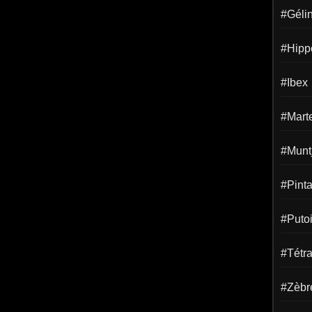
#Gélin
#Hipp
#Ibex
#Mart
#Munt
#Pint
#Puto
#Tétr
#Zèbr