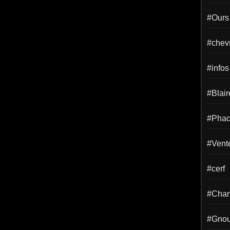
#Ours
#chevr
#infos
#Blai
#Phac
#Vent
#cerf
#Cha
#Gno