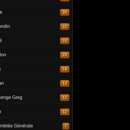
re
35
ndin
32
é
20
lon
20
m
18
an
13
lenge Greg
12
n
12
mblée Générale
7