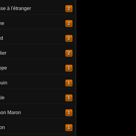
e à l'étranger
2
ne
2
rd
2
ier
2
lope
1
uin
1
le
1
on Maron
1
on
1