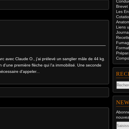
Conduc
Brevet
Les En
Cotati
Anatom
Liens u
Journal
Recett
Fumag
Formati
Prépar
Compos
'arc avec Claude O., j'ai prélevé un sanglier mâle de 44 kg.
on d'une première flèche qui l'a immobilisé. Une seconde
nécessaire d'appeler...
REC
NEW
Abonne
nouveau
Email