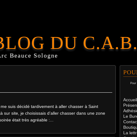
BLOG DU C.A.B
Arc Beauce Sologne
POU
Pour 
Accueil
Présen
e me suis décidé tardivement à aller chasser à Saint
Adhési
 sur site, je choisissais d’aller chasser dans une zone
Le Bur
oirée était très agréable :...
Contac
Boutiq
La let