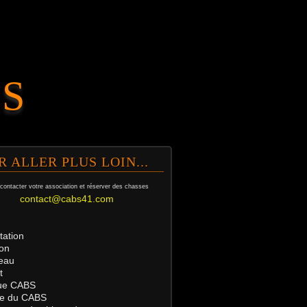
.S
R ALLER PLUS LOIN...
contacter votre association et
réserver des chasses
contact@cabs41.com
tation
on
eau
t
ue
CABS
tre du CABS