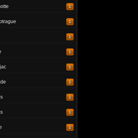
otte
1
otrague
1
1
e
1
jac
1
ade
1
is
1
as
1
e
1