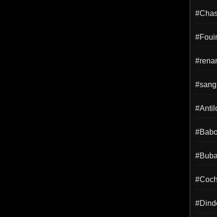
#Chass
#Foui
#rena
#sangl
#Anti
#Babo
#Buba
#Coch
#Dind