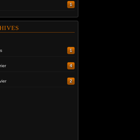
1
HIVES
s
1
rier
4
vier
2