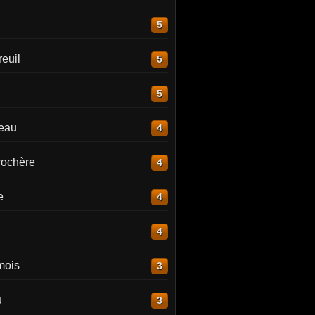
5
euil
5
5
reau
4
ochère
4
e
4
4
mois
3
u
3