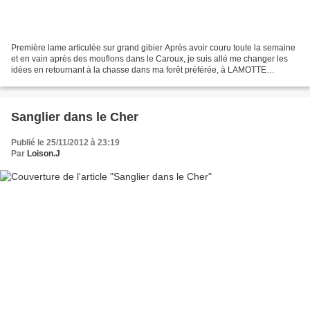
Première lame articulée sur grand gibier Après avoir couru toute la semaine
et en vain après des mouflons dans le Caroux, je suis allé me changer les
idées en retournant à la chasse dans ma forêt préférée, à LAMOTTE
BEUVRON. Alors que je me rendais à...
Sanglier dans le Cher
Publié le 25/11/2012 à 23:19
Par
Loison.J