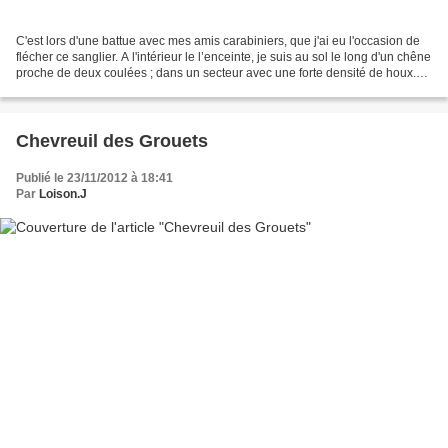
C'est lors d'une battue avec mes amis carabiniers, que j'ai eu l'occasion de
flécher ce sanglier. A l'intérieur le l’enceinte, je suis au sol le long d'un chêne
proche de deux coulées ; dans un secteur avec une forte densité de houx.
Peu de temps après...
Chevreuil des Grouets
Publié le 23/11/2012 à 18:41
Par
Loison.J