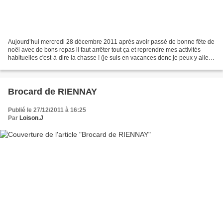
Aujourd’hui mercredi 28 décembre 2011 après avoir passé de bonne fête de
noël avec de bons repas il faut arrêter tout ça et reprendre mes activités
habituelles c'est-à-dire la chasse ! (je suis en vacances donc je peux y aller
en semaine) Je reprends…...
Brocard de RIENNAY
Publié le 27/12/2011 à 16:25
Par
Loison.J