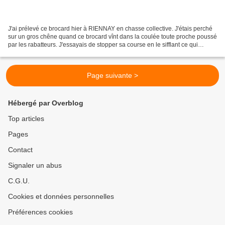
J'ai prélevé ce brocard hier à RIENNAY en chasse collective. J'étais perché
sur un gros chêne quand ce brocard vînt dans la coulée toute proche poussé
par les rabatteurs. J'essayais de stopper sa course en le sifflant ce qui
marcha à merveille. Alors...
Page suivante >
Hébergé par Overblog
Top articles
Pages
Contact
Signaler un abus
C.G.U.
Cookies et données personnelles
Préférences cookies