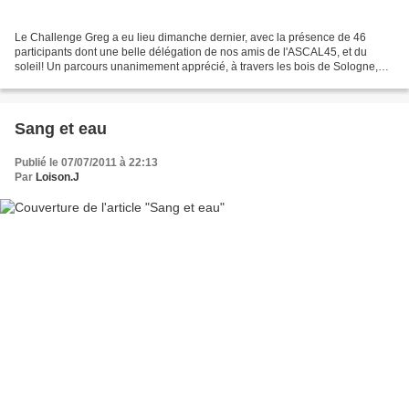
Le Challenge Greg a eu lieu dimanche dernier, avec la présence de 46
participants dont une belle délégation de nos amis de l'ASCAL45, et du
soleil! Un parcours unanimement apprécié, à travers les bois de Sologne,
autour d'un étang, très sympathique. Mr...
Sang et eau
Publié le 07/07/2011 à 22:13
Par
Loison.J