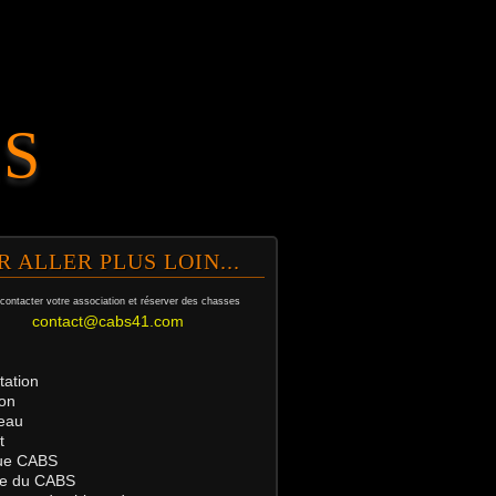
.S
R ALLER PLUS LOIN...
contacter votre association et
réserver des chasses
contact@cabs41.com
tation
on
eau
t
ue
CABS
tre du CABS