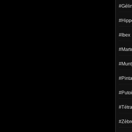
#Gélin
#Hipp
#Ibex
#Mart
#Munt
#Pint
#Puto
#Tétr
#Zèbr