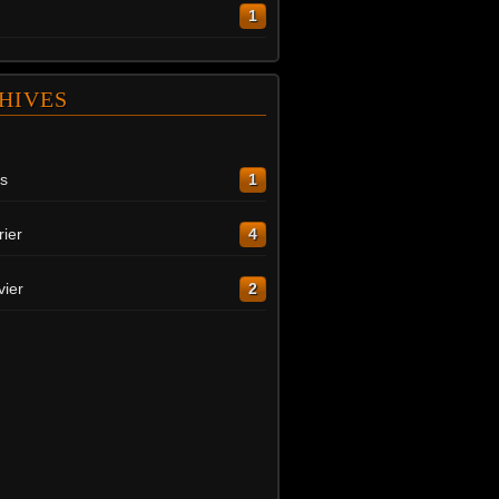
1
HIVES
s
1
rier
4
vier
2