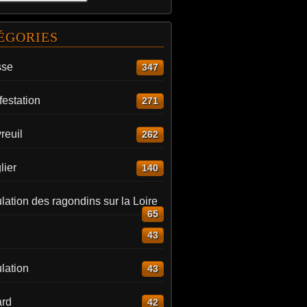
ÉGORIES
sse
347
estation
271
reuil
262
lier
140
ation des ragondins sur la Loire
65
43
lation
43
rd
42