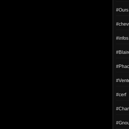
#Ours
#chevr
#infos
#Blai
#Phac
#Vent
#cerf
#Cha
#Gno