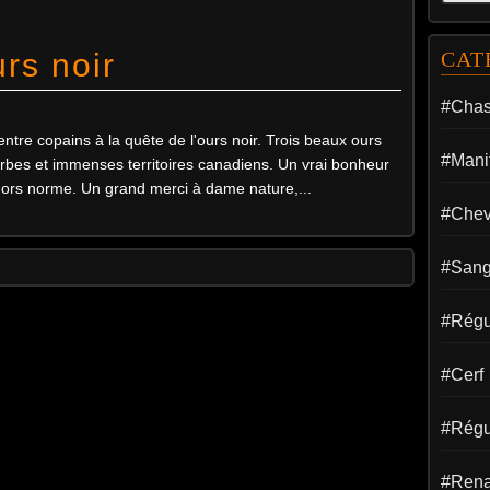
urs noir
CAT
#Cha
re copains à la quête de l'ours noir. Trois beaux ours
#Manif
bes et immenses territoires canadiens. Un vrai bonheur
ors norme. Un grand merci à dame nature,...
#Chev
#Sang
#Régul
#Cerf
#Régu
#Rena