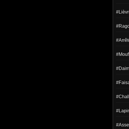
#Lièv
#Rago
#Arrêt
#Mouf
#Dai
#Fais
#Chal
#Lapi
#Asse