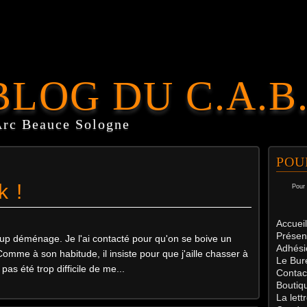
BLOG DU C.A.B
Arc Beauce Sologne
POU
k !
Pour 
Accueil
Présen
up déménage. Je l'ai contacté pour qu'on se boive un
Adhési
mme à son habitude, il insiste pour que j'aille chasser à
Le Bur
pas été trop difficile de me...
Contac
Boutiq
La let