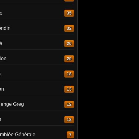
re
35
ndin
32
é
20
lon
20
m
18
an
13
lenge Greg
12
n
12
mblée Générale
7