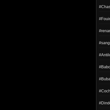
#Chass
#Foui
#rena
#sangl
#Anti
#Babo
#Buba
#Coch
#Dind