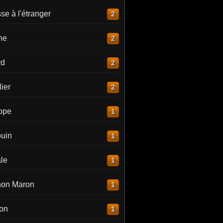
e à l'étranger
2
ne
2
rd
2
ier
2
lope
1
uin
1
le
1
on Maron
1
on
1