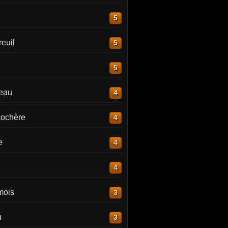
5
euil
5
5
reau
4
ochère
4
e
4
4
mois
3
u
3