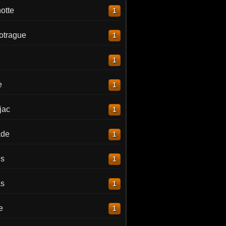
otte
1
otrague
1
1
e
1
jac
1
ade
1
is
1
as
1
e
1