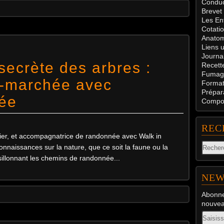
Conduc
Brevet
Les En
Cotati
Anatom
Liens u
Journal
 secrète des arbres :
Recett
Fumag
e-marchée avec
Formati
Prépar
lée
Compos
REC
stier, et accompagnatrice de randonnée avec Walk in
nnaissances sur la nature, que ce soit la faune ou la
sillonnant les chemins de randonnée...
NEW
Abonne
nouveau
Email