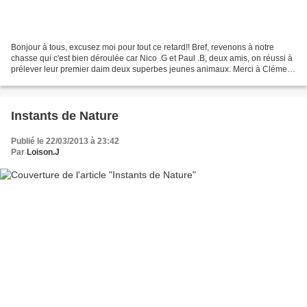
Bonjour à tous, excusez moi pour tout ce retard!! Bref, revenons à notre
chasse qui c'est bien déroulée car Nico .G et Paul .B, deux amis, on réussi à
prélever leur premier daim deux superbes jeunes animaux. Merci à Clément
.G et Alain .C pour leur motivation...
Instants de Nature
Publié le 22/03/2013 à 23:42
Par
Loison.J