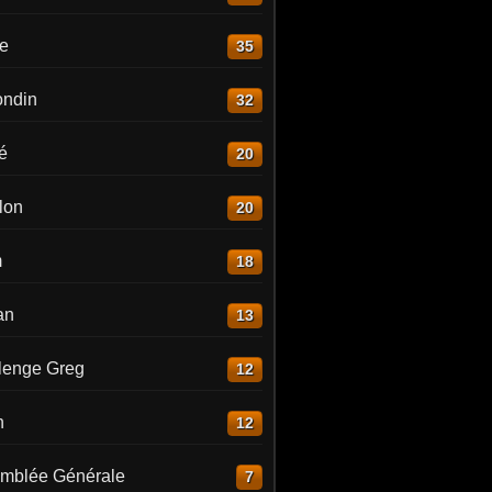
re
35
ndin
32
é
20
lon
20
m
18
an
13
lenge Greg
12
n
12
mblée Générale
7