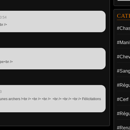
CAT
0:54
br />
#Cha
#Manif
#Chev
ipe<br />
#Sang
#Régul
3
nes archers !<br /> <br /> <br /> <br /> <br /> <br /> Félicitations
#Cerf
#Régu
#Rena