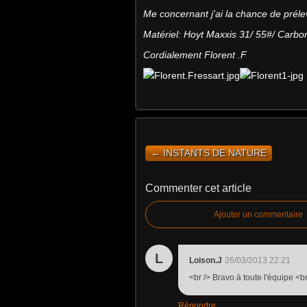
Me concernant j'ai la chance de prélev
Matériel: Hoyt Maxxis 31/ 55#/ Carbon
Cordialement Florent .F
← INSTANTS DE NATURE
Commenter cet article
Ajouter un commentaire
L
Loison.J
26/03/2013 22:21
<br /> Bravo à toute l'équipe <br
Répondre