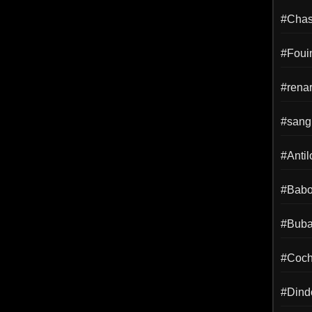
#Chass
#Foui
#rena
#sangl
#Anti
#Babo
#Buba
#Coch
#Dind