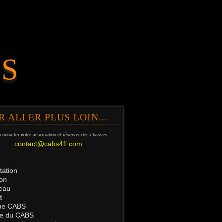
.S
R ALLER PLUS LOIN...
contacter votre association et
réserver des chasses
contact@cabs41.com
tation
on
eau
t
ue
CABS
tre du CABS