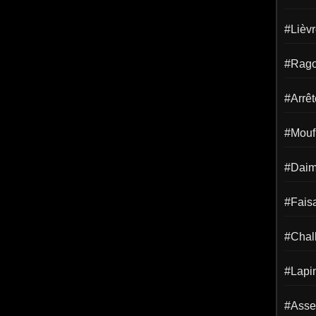
#Lièv
#Rago
#Arrêt
#Mouf
#Dai
#Fais
#Chal
#Lapi
#Asse