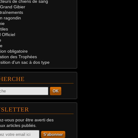
teurs de chiens de sang
 Grand Gibier
traînements
on ragondin
ie
tiles
 Officiel
e
e
on obligatoire
ation des Trophées
ition d'un sac à dos type
HERCHE
OK
SLETTER
z-vous pour être averti des
x articles publiés.