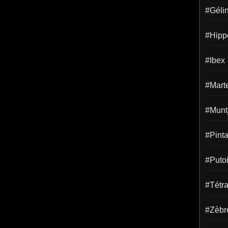
#Gélin
#Hipp
#Ibex
#Mart
#Munt
#Pint
#Puto
#Tétr
#Zèbr