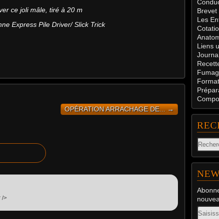
Conduc
er ce joli mâle, tiré à 20 m
Brevet
Les En
ne Express Pile Driver/ Slick Trick
Cotati
Anatom
Liens u
Journal
Recett
Fumag
Formati
Prépar
Compos
OPÉRATION ARRACHAGE DE... →
REC
NEW
Abonne
 />
nouveau
Email