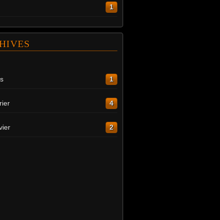
1
HIVES
s
1
rier
4
vier
2