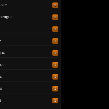
otte
1
otrague
1
1
e
1
jac
1
ade
1
is
1
as
1
e
1