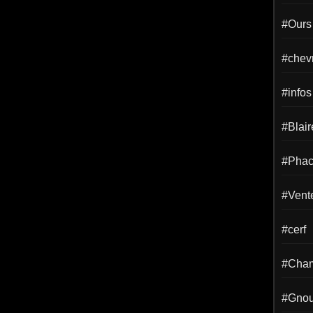
#Ours
#chevr
#infos
#Blai
#Phac
#Vent
#cerf
#Cha
#Gno