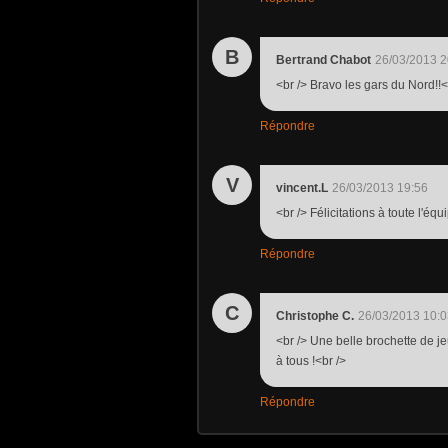
B
Bertrand Chabot
26/03/2013 2
<br /> Bravo les gars du Nord!!<
Répondre
V
vincent.L
26/03/2013 19:56
<br /> Félicitations à toute l'équ
Répondre
C
Christophe C.
26/03/2013 10:0
<br /> Une belle brochette de jeu
à tous !<br />
Répondre