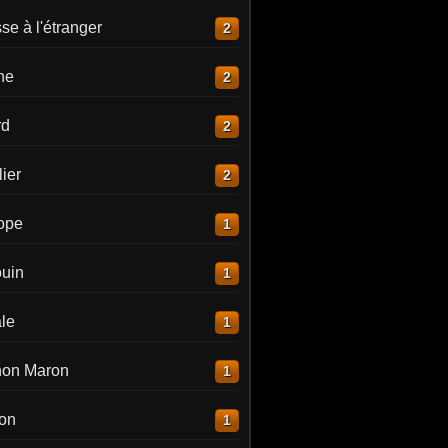
e à l'étranger
2
ne
2
rd
2
ier
2
lope
1
uin
1
le
1
on Maron
1
on
1