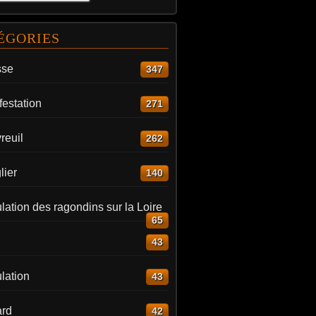
ÉGORIES
sse
347
estation
271
reuil
262
lier
140
ation des ragondins sur la Loire
65
43
lation
43
rd
42