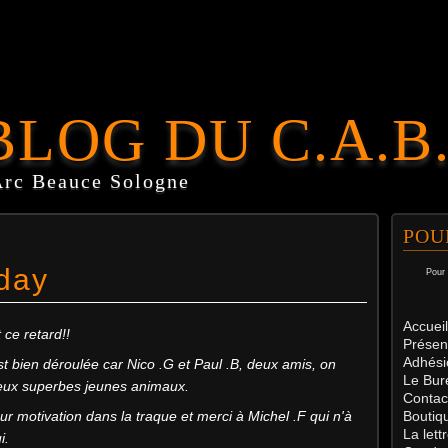
BLOG DU C.A.B
Arc Beauce Sologne
POU
day
Pour 
Accueil
 ce retard!!
Présen
Adhési
st bien déroulée car Nico .G et Paul .B, deux amis, on
Le Bur
deux superbes jeunes animaux.
Contac
ur motivation dans la traque et merci à Michel .F qui n'à
Boutiq
La let
i.