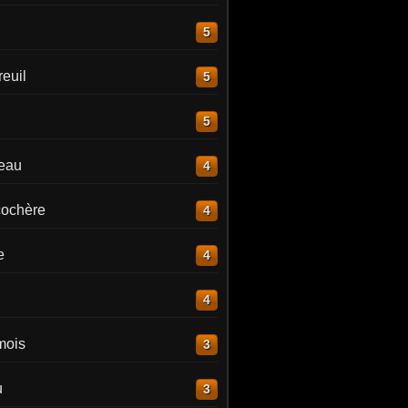
5
euil
5
5
reau
4
ochère
4
e
4
4
mois
3
u
3