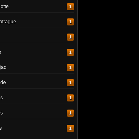
otte
1
otrague
1
1
e
1
jac
1
ade
1
is
1
as
1
e
1