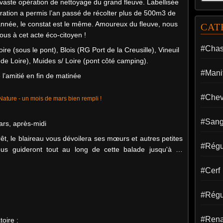
 vaste opération de nettoyage du grand fleuve. Labellisée
ération a permis l’an passé de récolter plus de 500m3 de
née, le constat est le même. Amoureux du fleuve, nous
CAT
ous à cet acte éco-citoyen !
#Cha
e (sous le pont), Blois (RG Port de la Creusille), Vineuil
 de Loire), Muides s/ Loire (pont côté camping).
#Manif
e l’amitié en fin de matinée
#Chev
#Sang
ars, après-midi
êt, le blaireau vous dévoilera ses mœurs et autres petites
#Régul
vous guideront tout au long de cette balade jusqu'à …
#Cerf
#Régu
#Rena
oire :