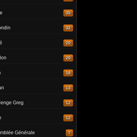
re
35
ndin
32
é
20
lon
20
m
18
an
13
lenge Greg
12
n
12
mblée Générale
7