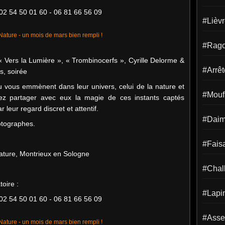
02 54 50 01 60 - 06 81 66 56 09
#Lièv
#Rago
 Vers la Lumière », « Trombinocerfs », Cyrille Delorme &
#Arrêt
s, soirée
u vous emmènent dans leur univers, celui de la nature et
#Mouf
nez partager avec eux la magie de ces instants captés
 leur regard discret et attentif.
#Dai
otographes.
#Fais
Nature, Montrieux en Sologne
#Chal
oire :
#Lapi
02 54 50 01 60 - 06 81 66 56 09
#Asse