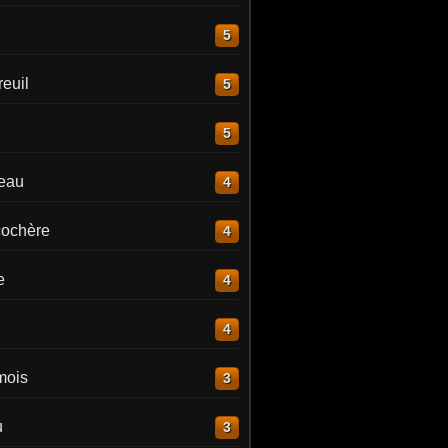
5
euil
5
5
reau
4
ochère
4
e
4
4
mois
3
u
3