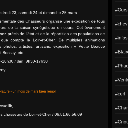
#Ours
endredi 23, samedi 24 et dimanche 25 mars
ementale des Chasseurs organise une exposition de tous
#chevr
cours de la saison cynégétique en cours. Cet évènement
sez précis de l’état et de la répartition des populations de
#infos
 que compte le Loir-et-Cher. De multiples animations
photos, artistes, artisans, exposition « Petite Beauce
#Blai
t Bossay, etc.
0-18h30 / dim. 9h30-17h30
#Phac
rny
#Vent
#cerf
cueillir,
#Cha
s chasseurs de Loir-et-Cher / 06.81.66.56.09
#Gno