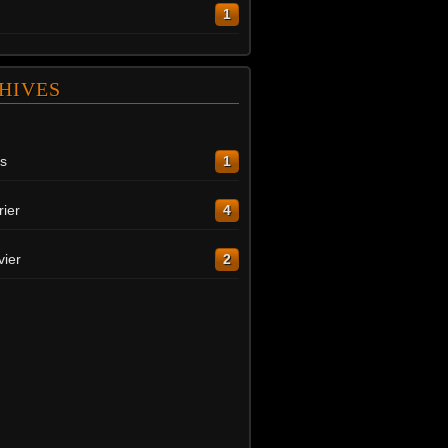
1
HIVES
s
1
rier
4
vier
2