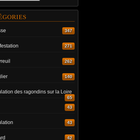
ÉGORIES
sse
347
estation
271
reuil
262
lier
140
ation des ragondins sur la Loire
65
43
lation
43
rd
42