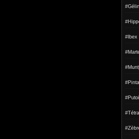
#Gélin
#Hipp
#Ibex
#Mart
#Munt
#Pint
#Puto
#Tétr
#Zèbr