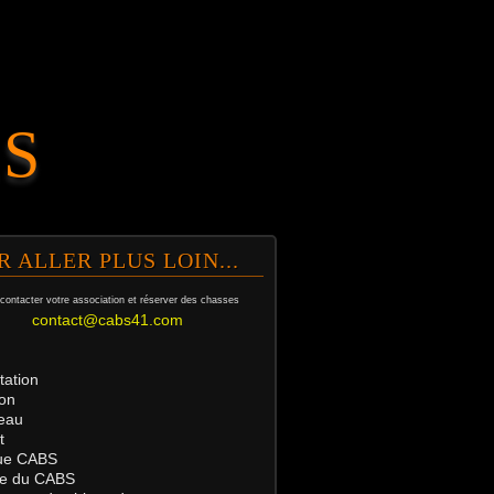
.S
R ALLER PLUS LOIN...
contacter votre association et
réserver des chasses
contact@cabs41.com
tation
on
eau
t
ue
CABS
tre du CABS