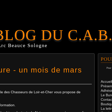
BLOG DU C.A.B
Arc Beauce Sologne
POU
ure - un mois de mars
Pour 
Accueil
Présen
Adhési
le des Chasseurs de Loir-et-Cher vous propose de
Le Bur
Contac
Boutiq
nformation.
La let