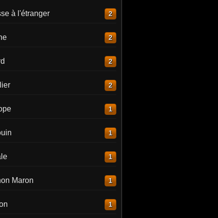
e à l'étranger
2
ne
2
rd
2
ier
2
lope
1
uin
1
le
1
on Maron
1
on
1