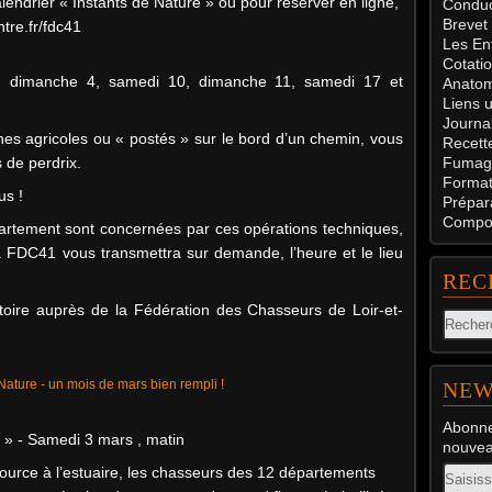
lendrier « Instants de Nature » ou pour réserver en ligne,
Conduc
Brevet
re.fr/fdc41
Les En
Cotati
, dimanche 4, samedi 10, dimanche 11, samedi 17 et
Anatom
Liens u
Journal
es agricoles ou « postés » sur le bord d’un chemin, vous
Recett
 de perdrix.
Fumag
Formati
us !
Prépar
Compos
rtement sont concernées par ces opérations techniques,
a FDC41 vous transmettra sur demande, l’heure et le lieu
REC
atoire auprès de la Fédération des Chasseurs de Loir-et-
NEW
Abonne
! » - Samedi 3 mars , matin
nouveau
Email
ource à l’estuaire, les chasseurs des 12 départements