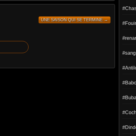
#Chass
UNE SAISON QUI SE TERMINE →
#Foui
#rena
#sangl
#Anti
#Babo
#Buba
#Coch
#Dind