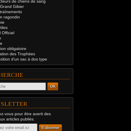
teurs de chiens de sang
 Grand Gibier
traînements
on ragondin
ie
tiles
 Officiel
e
e
on obligatoire
ation des Trophées
ition d'un sac à dos type
HERCHE
OK
SLETTER
z-vous pour être averti des
x articles publiés.