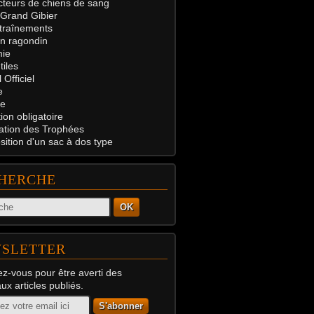
teurs de chiens de sang
 Grand Gibier
traînements
on ragondin
ie
tiles
 Officiel
e
e
on obligatoire
ation des Trophées
ition d'un sac à dos type
HERCHE
OK
SLETTER
z-vous pour être averti des
x articles publiés.