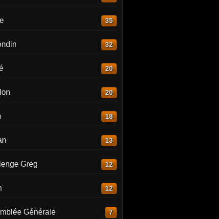
re
35
ndin
32
é
20
lon
20
m
18
an
13
lenge Greg
12
n
12
mblée Générale
7