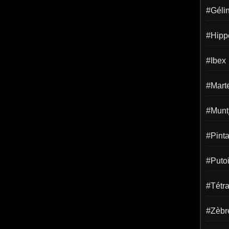
#Gélin
#Hipp
#Ibex
#Mart
#Munt
#Pint
#Puto
#Tétr
#Zèbr