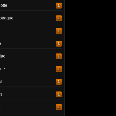
otte
1
otrague
1
1
e
1
jac
1
ade
1
is
1
as
1
e
1