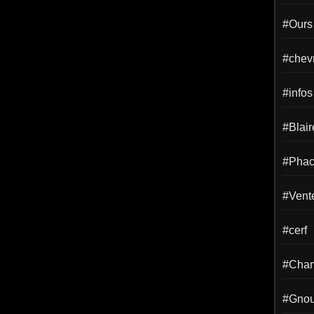
#Ours
#chevr
#infos
#Blai
#Phac
#Vent
#cerf
#Cha
#Gno