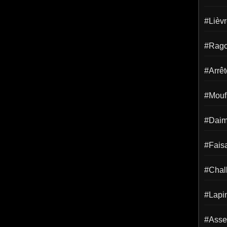
#Lièv
#Rago
#Arrêt
#Mouf
#Dai
#Fais
#Chal
#Lapi
#Asse