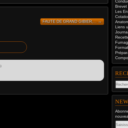
Conduc
Brevet
Les En
Cotati
FAUTE DE GRAND GIBIER,... →
Anatom
Liens u
Journal
Recett
Fumag
Formati
Prépar
Compos
9
REC
NEW
Abonne
nouveau
Email