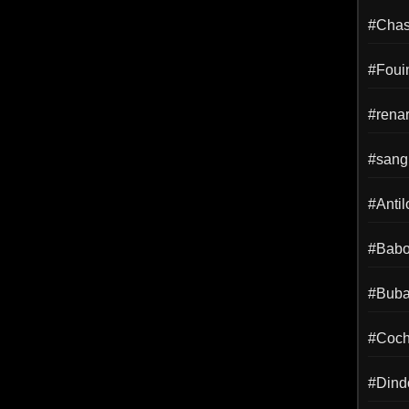
#Chass
#Foui
#rena
#sangl
#Anti
#Babo
#Buba
#Coch
#Dind