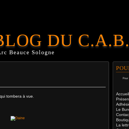
BLOG DU C.A.B
Arc Beauce Sologne
POU
Pour 
Accueil
qui tombera à vue.
Présen
Adhési
Le Bur
Contac
Boutiq
La let