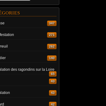
ÉGORIES
sse
347
estation
271
reuil
262
lier
140
ation des ragondins sur la Loire
65
43
lation
43
rd
42