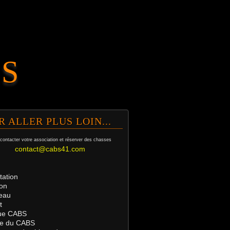
.S
R ALLER PLUS LOIN...
contacter votre association et
réserver des chasses
contact@cabs41.com
tation
on
eau
t
ue
CABS
tre du CABS