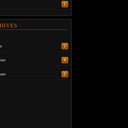
1
HIVES
s
1
rier
4
vier
2