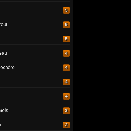
5
euil
5
5
reau
4
ochère
4
e
4
4
mois
3
u
3