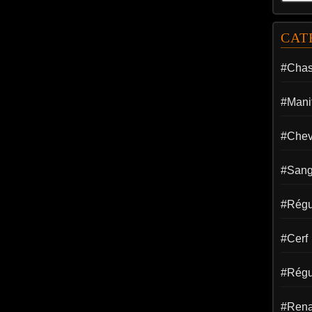
CAT
#Cha
#Manif
#Chev
#Sang
#Régul
#Cerf
#Régu
#Rena