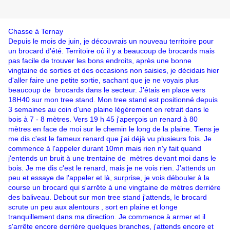
Chasse à Ternay
Depuis le mois de juin, je découvrais un nouveau territoire pour
un brocard d'été. Territoire où il y a beaucoup de brocards mais
pas facile de trouver les bons endroits, après une bonne
vingtaine de sorties et des occasions non saisies, je décidais hier
d'aller faire une petite sortie, sachant que je ne voyais plus
beaucoup de brocards dans le secteur. J'étais en place vers
18H40 sur mon tree stand. Mon tree stand est positionné depuis
3 semaines au coin d'une plaine légèrement en retrait dans le
bois à 7 - 8 mètres. Vers 19 h 45 j'aperçois un renard à 80
mètres en face de moi sur le chemin le long de la plaine. Tiens je
me dis c'est le fameux renard que j'ai déjà vu plusieurs fois. Je
commence à l'appeler durant 10mn mais rien n'y fait quand
j'entends un bruit à une trentaine de mètres devant moi dans le
bois. Je me dis c'est le renard, mais je ne vois rien. J'attends un
peu et essaye de l'appeler et là, surprise, je vois débouler à la
course un brocard qui s'arrête à une vingtaine de mètres derrière
des baliveau. Debout sur mon tree stand j'attends, le brocard
scrute un peu aux alentours , sort en plaine et longe
tranquillement dans ma direction. Je commence à armer et il
s'arrête encore derrière quelques branches, j'attends encore et