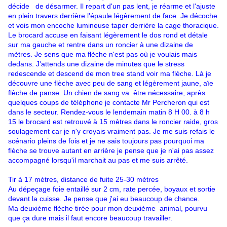
décide de désarmer. Il repart d'un pas lent, je réarme et l'ajuste
en plein travers derrière l'épaule légèrement de face. Je décoche
et vois mon encoche lumineuse taper derrière la cage thoracique.
Le brocard accuse en faisant légèrement le dos rond et détale
sur ma gauche et rentre dans un roncier à une dizaine de
mètres. Je sens que ma flèche n'est pas où je voulais mais
dedans. J'attends une dizaine de minutes que le stress
redescende et descend de mon tree stand voir ma flèche. Là je
découvre une flèche avec peu de sang et légèrement jaune, aïe
flèche de panse. Un chien de sang va être nécessaire, après
quelques coups de téléphone je contacte Mr Percheron qui est
dans le secteur. Rendez-vous le lendemain matin 8 H 00. à 8 h
15 le brocard est retrouvé à 15 mètres dans le roncier raide, gros
soulagement car je n'y croyais vraiment pas. Je me suis refais le
scénario pleins de fois et je ne sais toujours pas pourquoi ma
flèche se trouve autant en arrière je pense que je n'ai pas assez
accompagné lorsqu'il marchait au pas et me suis arrêté.
Tir à 17 mètres, distance de fuite 25-30 mètres
Au dépeçage foie entaillé sur 2 cm, rate percée, boyaux et sortie
devant la cuisse. Je pense que j'ai eu beaucoup de chance.
Ma deuxième flèche tirée pour mon deuxième animal, pourvu
que ça dure mais il faut encore beaucoup travailler.