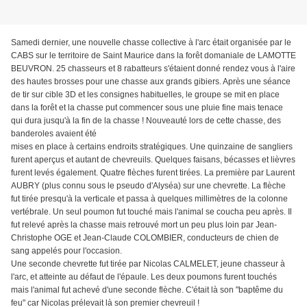
Samedi dernier, une nouvelle chasse collective à l'arc était organisée par le
CABS sur le territoire de Saint Maurice dans la forêt domaniale de LAMOTTE
BEUVRON. 25 chasseurs et 8 rabatteurs s'étaient donné rendez vous à l'aire
des hautes brosses pour une chasse aux grands gibiers. Après une séance
de tir sur cible 3D et les consignes habituelles, le groupe se mit en place
dans la forêt et la chasse put commencer sous une pluie fine mais tenace
qui dura jusqu'à la fin de la chasse ! Nouveauté lors de cette chasse, des
banderoles avaient été
mises en place à certains endroits stratégiques. Une quinzaine de sangliers
furent aperçus et autant de chevreuils. Quelques faisans, bécasses et lièvres
furent levés également. Quatre flèches furent tirées. La première par Laurent
AUBRY (plus connu sous le pseudo d'Alyséa) sur une chevrette. La flèche
fut tirée presqu'à la verticale et passa à quelques millimètres de la colonne
vertébrale. Un seul poumon fut touché mais l'animal se coucha peu après. Il
fut relevé après la chasse mais retrouvé mort un peu plus loin par Jean-
Christophe OGE et Jean-Claude COLOMBIER, conducteurs de chien de
sang appelés pour l'occasion.
Une seconde chevrette fut tirée par Nicolas CALMELET, jeune chasseur à
l'arc, et atteinte au défaut de l'épaule. Les deux poumons furent touchés
mais l'animal fut achevé d'une seconde flèche. C'était là son "baptême du
feu" car Nicolas prélevait là son premier chevreuil !