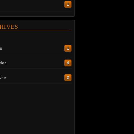
1
HIVES
s
1
rier
4
vier
2