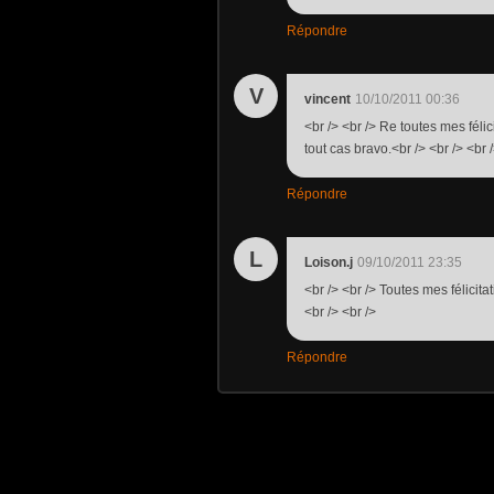
Répondre
V
vincent
10/10/2011 00:36
<br /> <br /> Re toutes mes fél
tout cas bravo.<br /> <br /> <br /
Répondre
L
Loison.j
09/10/2011 23:35
<br /> <br /> Toutes mes félicitat
<br /> <br />
Répondre