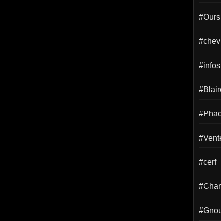
#Ours
#chevr
#infos
#Blai
#Phac
#Vent
#cerf
#Cha
#Gno