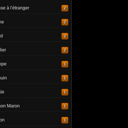
e à l'étranger
2
ne
2
rd
2
ier
2
lope
1
uin
1
le
1
on Maron
1
on
1