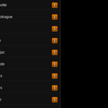
otte
1
otrague
1
1
e
1
jac
1
ade
1
is
1
as
1
e
1