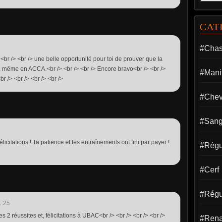
CAT
#Cha
 <br /> <br /> une belle opportunité pour toi de prouver que la
ce, même en ACCA.<br /> <br /> <br /> Encore bravo<br /> <br />
#Manif
br /> <br /> <br /> <br />
#Chev
#Sang
élicitations ! Ta patience et tes entraînements ont fini par payer !
#Régul
#Cerf
#Régu
1:25
es 2 réussites et, félicitations à UBAC<br /> <br /> <br /> <br />
#Rena