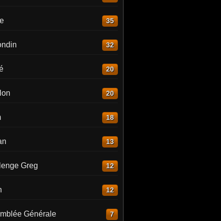
re
35
ndin
32
é
20
lon
20
m
18
an
13
lenge Greg
12
n
12
mblée Générale
7