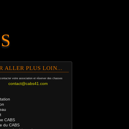
.S
R ALLER PLUS LOIN...
contacter votre association et
réserver des chasses
contact@cabs41.com
tation
on
eau
t
ue
CABS
tre du CABS