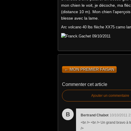
mon chien le voit, je décoche, ma flè
(distance 10 m). Mon chien l'aperçois
blesse avec la lame.
Arc volcano 40 lbs flèche XX75 camo lam
← MON PREMIER FAISAN
Commenter cet article
Ajouter un commentaire
B
Bertrand Chabot
10/10/2011 2
<br /> <br /> Un grand bravo à to
/>