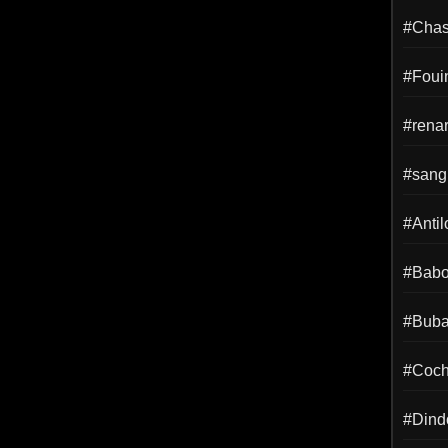
#Chass
#Foui
#rena
#sangl
#Anti
#Babo
#Buba
#Coch
#Dind