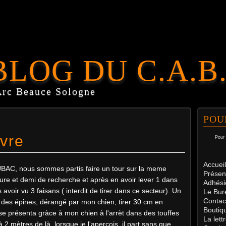
BLOG DU C.A.B
Arc Beauce Sologne
POU
èvre
Pour 
Accueil
 UBAC, nous sommes partis faire un tour sur la meme
Présen
re et demi de recherche et après en avoir lever 1 dans
Adhési
avoir vu 3 faisans ( interdit de tirer dans ce secteur). Un
Le Bur
Contac
i des épines, dérangé par mon chien, tirer 30 cm en
Boutiq
e présenta gràce à mon chien à l'arrèt dans des touffes
La let
 2 mètres de là, lorsque je l'aperçois, il part sans que