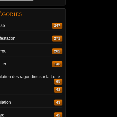
ÉGORIES
sse
347
estation
271
reuil
262
lier
140
ation des ragondins sur la Loire
65
43
lation
43
rd
42