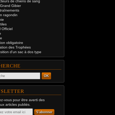
teurs de chiens de sang
 Grand Gibier
traînements
on ragondin
ie
tiles
 Officiel
e
e
on obligatoire
ation des Trophées
ition d'un sac à dos type
HERCHE
OK
SLETTER
z-vous pour être averti des
x articles publiés.