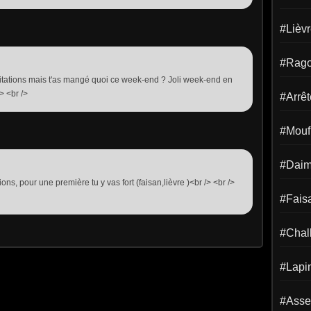
#Lièv
#Rago
icitations mais t'as mangé quoi ce week-end ? Joli week-end en
> <br />
#Arrêt
#Mouf
#Dai
ions, pour une première tu y vas fort (faisan,lièvre )<br /> <br />
#Fais
#Chal
#Lapi
#Asse