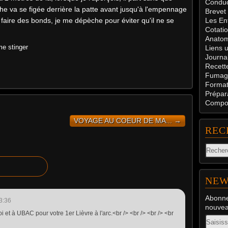
Conduc
che va se figée derrière la patte avant jusqu'à l'empennage
Brevet
 faire des bonds, je me dépèche pour éviter qu'il ne se
Les En
Cotati
Anatom
e stinger
Liens u
Journal
Recett
Fumag
Formati
Prépar
Compos
VOYAGE AU COEUR DE MA... →
REC
NEW
Abonne
3:36
nouveau
i et à UBAC pour votre 1er Lièvre à l'arc.<br /> <br /> <br /> <br
Email