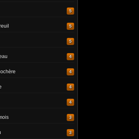
5
euil
5
5
reau
4
ochère
4
e
4
4
mois
3
u
3