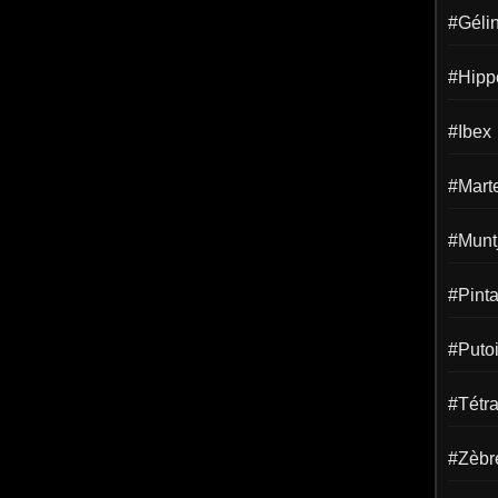
#Gélin
#Hipp
#Ibex
#Mart
#Munt
#Pint
#Puto
#Tétr
#Zèbr