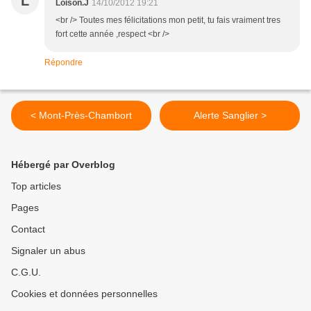
L
Loison.J
14/10/2012 19:21
<br /> Toutes mes félicitations mon petit, tu fais vraiment tres
fort cette année ,respect <br />
Répondre
< Mont-Près-Chambort
Alerte Sanglier >
Hébergé par Overblog
Top articles
Pages
Contact
Signaler un abus
C.G.U.
Cookies et données personnelles