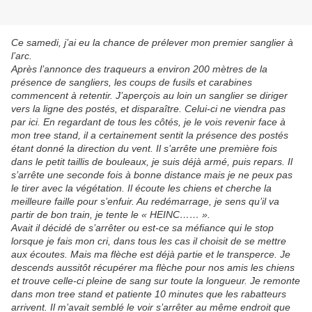
Ce samedi, j’ai eu la chance de prélever mon premier sanglier à
l’arc.
Après l’annonce des traqueurs a environ 200 mètres de la
présence de sangliers, les coups de fusils et carabines
commencent à retentir. J’aperçois au loin un sanglier se diriger
vers la ligne des postés, et disparaître. Celui-ci ne viendra pas
par ici. En regardant de tous les côtés, je le vois revenir face à
mon tree stand, il a certainement sentit la présence des postés
étant donné la direction du vent. Il s’arrête une première fois
dans le petit taillis de bouleaux, je suis déjà armé, puis repars. Il
s’arrête une seconde fois à bonne distance mais je ne peux pas
le tirer avec la végétation. Il écoute les chiens et cherche la
meilleure faille pour s’enfuir. Au redémarrage, je sens qu’il va
partir de bon train, je tente le « HEINC…… ».
Avait il décidé de s’arrêter ou est-ce sa méfiance qui le stop
lorsque je fais mon cri, dans tous les cas il choisit de se mettre
aux écoutes. Mais ma flèche est déjà partie et le transperce. Je
descends aussitôt récupérer ma flèche pour nos amis les chiens
et trouve celle-ci pleine de sang sur toute la longueur. Je remonte
dans mon tree stand et patiente 10 minutes que les rabatteurs
arrivent. Il m’avait semblé le voir s’arrêter au même endroit que