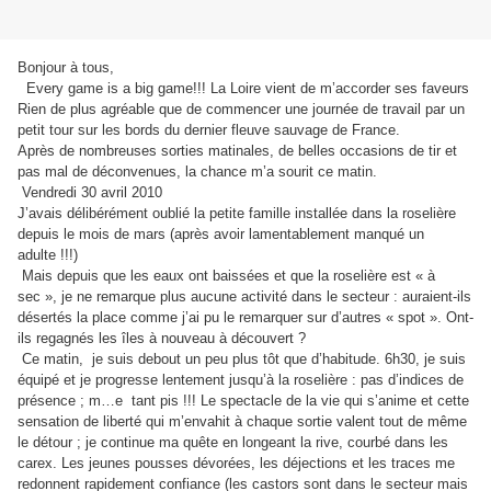
Bonjour à tous,
Every game is a big game!!!
La Loire vient de m’accorder ses faveurs
Rien de plus agréable que de commencer une journée de travail par un
petit tour sur les bords du dernier fleuve sauvage de France.
Après de nombreuses sorties matinales, de belles occasions de tir et
pas mal de déconvenues, la chance m’a sourit ce matin.
Vendredi 30 avril 2010
J’avais délibérément oublié la petite famille installée dans la roselière
depuis le mois de mars (après avoir lamentablement manqué un
adulte !!!)
Mais depuis que les eaux ont baissées et que la roselière est « à
sec », je ne remarque plus aucune activité dans le secteur : auraient-ils
désertés la place comme j’ai pu le remarquer sur d’autres « spot ». Ont-
ils regagnés les îles à nouveau à découvert ?
Ce matin,
je suis debout un peu plus tôt que d’habitude. 6h30, je suis
équipé et je progresse lentement jusqu’à la roselière : pas d’indices de
présence ; m…e
tant pis !!! Le spectacle de la vie qui s’anime et cette
sensation de liberté qui m’envahit à chaque sortie valent tout de même
le détour ; je continue ma quête en longeant la rive, courbé dans les
carex. Les jeunes pousses dévorées, les déjections et les traces me
redonnent rapidement confiance (les castors sont dans le secteur mais