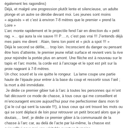
également les ragondins)
Déjà, et malgré une progression plutôt lente et silencieuse, un adulte
plonge et un autre se dérobe devant moi. Les jeunes sont moins
« aiguisés » et c’est à environ 7-8 mètres que le premier « prend la
Loire »
L’arc monte rapidement et le projectile fend l’air en direction du « petit
rag. »… qui aura la vie sauve !!! P….n, c’est pas vrai !!! J’entends déjà
mes pairs me dirent : Alain, tiens ton point et « pick a spot !!! »
Déjà le second se défile,… trop loin. Inconscient du danger ou pensant
être hors d’atteinte, le premier jeune refait surface et revient vers la rive
pour rejoindre la portée plus en amont. Une flèche est à nouveau sur le
tapis et l’arc monte, la corde est à l’ancrage et le spot est prit sur la
proie nageant à 7-8 mètres.
Un choc sourd et la vie quitte le rongeur.
La lame coupe une partie
haute de l’épaule pour entrer à la base du coup et ressortir sous l’œil ;
la mort a été immédiate.
Je dédie ce premier gibier tué à l’arc à toutes les personnes qui m’ont
fait découvrir ce mode de chasse, à tous ceux qui me conseillent et
m’encouragent encore aujourd’hui pour me perfectionner dans mon tir
(j’ai le cul qui sent la savate !!!), à tous ceux qui ont trouvé les mots ou
qui se sont déplacé de loin pour retrouver un petit brocard alors que je
doutais,... bref, je dédie ce premier gibier à la communauté de la
chasse à l’arc car, au delà de l’acte par lui-même, la chasse est