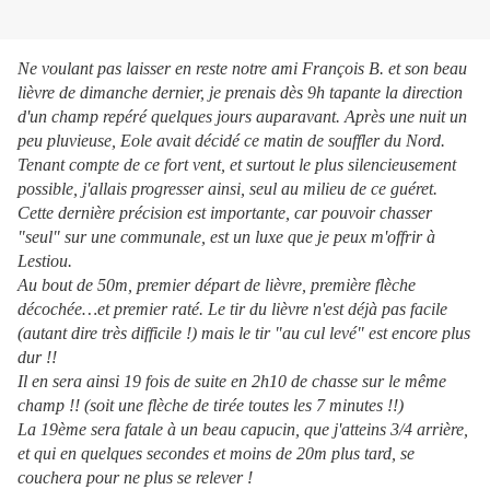
Ne voulant pas laisser en reste notre ami François B. et son beau
lièvre de dimanche dernier, je prenais dès 9h tapante la direction
d'un champ repéré quelques jours auparavant. Après une nuit un
peu pluvieuse, Eole avait décidé ce matin de souffler du Nord.
Tenant compte de ce fort vent, et surtout le plus silencieusement
possible, j'allais progresser ainsi, seul au milieu de ce guéret.
Cette dernière précision est importante, car pouvoir chasser
"seul" sur une communale, est un luxe que je peux m'offrir à
Lestiou.
Au bout de 50m, premier départ de lièvre, première flèche
décochée…et premier raté. Le tir du lièvre n'est déjà pas facile
(autant dire très difficile !) mais le tir "au cul levé" est encore plus
dur !!
Il en sera ainsi 19 fois de suite en 2h10 de chasse sur le même
champ !! (soit une flèche de tirée toutes les 7 minutes !!)
La 19ème sera fatale à un beau capucin, que j'atteins 3/4 arrière,
et qui en quelques secondes et moins de 20m plus tard, se
couchera pour ne plus se relever !