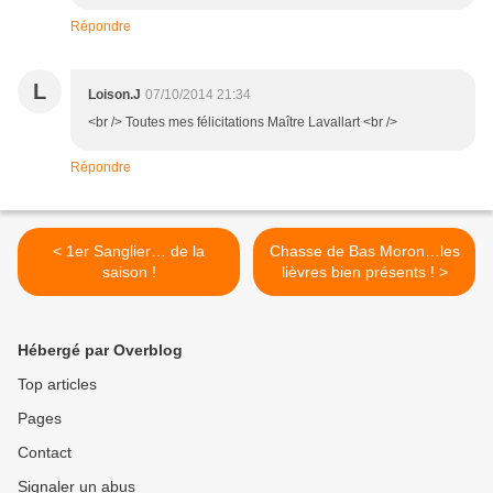
Répondre
L
Loison.J
07/10/2014 21:34
<br /> Toutes mes félicitations Maître Lavallart <br />
Répondre
< 1er Sanglier… de la
Chasse de Bas Moron…les
saison !
lièvres bien présents ! >
Hébergé par Overblog
Top articles
Pages
Contact
Signaler un abus