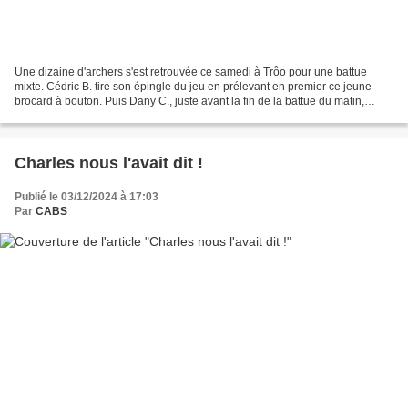
Une dizaine d'archers s'est retrouvée ce samedi à Trôo pour une battue
mixte. Cédric B. tire son épingle du jeu en prélevant en premier ce jeune
brocard à bouton. Puis Dany C., juste avant la fin de la battue du matin,
s'offre cette chevrette qui tombera...
Charles nous l'avait dit !
Publié le 03/12/2024 à 17:03
Par
CABS