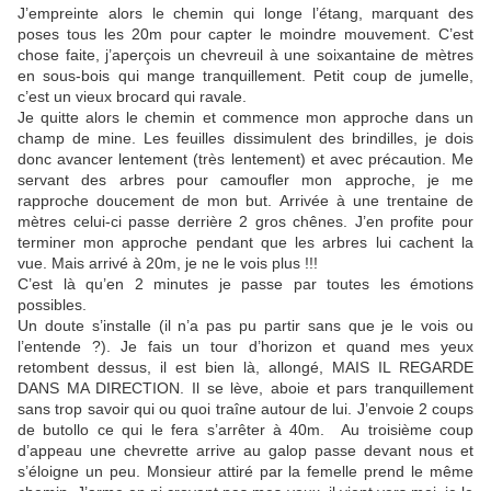
J’empreinte alors le chemin qui longe l’étang, marquant des
poses tous les 20m pour capter le moindre mouvement. C’est
chose faite, j’aperçois un chevreuil à une soixantaine de mètres
en sous-bois qui mange tranquillement. Petit coup de jumelle,
c’est un vieux brocard qui ravale.
Je quitte alors le chemin et commence mon approche dans un
champ de mine. Les feuilles dissimulent des brindilles, je dois
donc avancer lentement (très lentement) et avec précaution. Me
servant des arbres pour camoufler mon approche, je me
rapproche doucement de mon but. Arrivée à une trentaine de
mètres celui-ci passe derrière 2 gros chênes. J’en profite pour
terminer mon approche pendant que les arbres lui cachent la
vue. Mais arrivé à 20m, je ne le vois plus !!!
C’est là qu’en 2 minutes je passe par toutes les émotions
possibles.
Un doute s’installe (il n’a pas pu partir sans que je le vois ou
l’entende ?). Je fais un tour d’horizon et quand mes yeux
retombent dessus, il est bien là, allongé, MAIS IL REGARDE
DANS MA DIRECTION. Il se lève, aboie et pars tranquillement
sans trop savoir qui ou quoi traîne autour de lui. J’envoie 2 coups
de butollo ce qui le fera s’arrêter à 40m. Au troisième coup
d’appeau une chevrette arrive au galop passe devant nous et
s’éloigne un peu. Monsieur attiré par la femelle prend le même