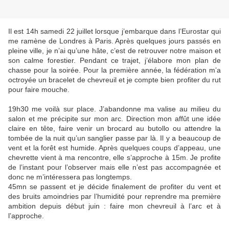
Il est 14h samedi 22 juillet lorsque j’embarque dans l’Eurostar qui
me ramène de Londres à Paris. Après quelques jours passés en
pleine ville, je n’ai qu’une hâte, c’est de retrouver notre maison et
son calme forestier. Pendant ce trajet, j’élabore mon plan de
chasse pour la soirée. Pour la première année, la fédération m’a
octroyée un bracelet de chevreuil et je compte bien profiter du rut
pour faire mouche.
19h30 me voilà sur place. J’abandonne ma valise au milieu du
salon et me précipite sur mon arc. Direction mon affût une idée
claire en tête, faire venir un brocard au butollo ou attendre la
tombée de la nuit qu’un sanglier passe par là. Il y a beaucoup de
vent et la forêt est humide. Après quelques coups d’appeau, une
chevrette vient à ma rencontre, elle s’approche à 15m. Je profite
de l’instant pour l’observer mais elle n’est pas accompagnée et
donc ne m’intéressera pas longtemps.
45mn se passent et je décide finalement de profiter du vent et
des bruits amoindries par l’humidité pour reprendre ma première
ambition depuis début juin : faire mon chevreuil à l’arc et à
l’approche.