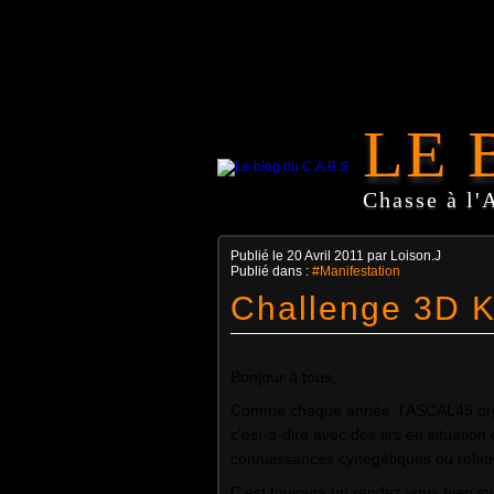
LE 
Chasse à l'
Publié le
20 Avril 2011
par Loison.J
Publié dans :
#Manifestation
Challenge 3D 
Bonjour à tous,
Comme chaque année, l'ASCAL45 org
c'est-à-dire avec des tirs en situation
connaissances cynégétiques ou relativ
C’est toujours un rendez vous bien s