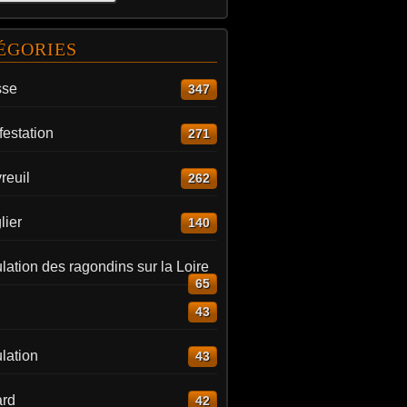
ÉGORIES
sse
347
estation
271
reuil
262
lier
140
ation des ragondins sur la Loire
65
43
lation
43
rd
42