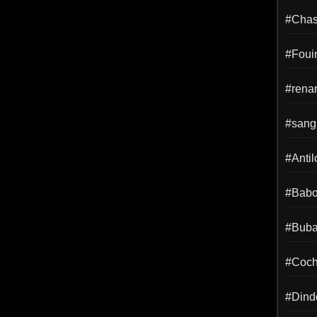
#Chass
#Foui
#rena
#sangl
#Anti
#Babo
#Buba
#Coch
#Dind