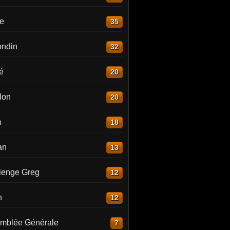
re
35
ndin
32
é
20
lon
20
m
18
an
13
lenge Greg
12
n
12
mblée Générale
7