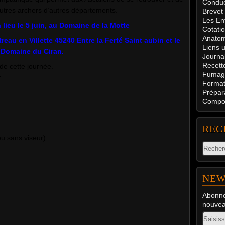
Conduc
autres archers d’autres départements.
Brevet
Les En
a lieu le 5 juin, au Domaine de la Motte
Cotati
Anatom
eau en Villette 45240 Entre la Ferté Saint aubin et le
Liens u
Domaine du Ciran.
Journal
Recett
de cette journée.
Fumag
r
Formati
Prépar
Compos
REC
u sans viseur)
NEW
Abonne
nouveau
Email