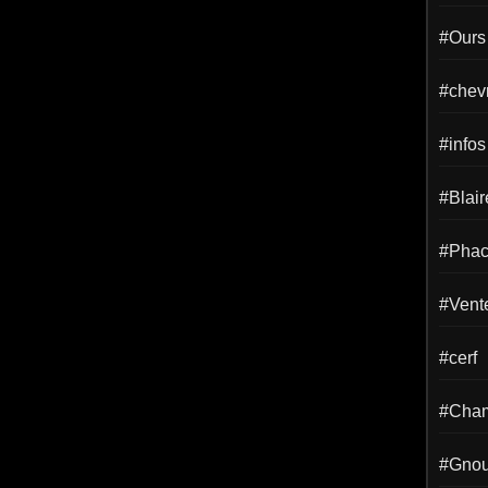
#Ours
#chevr
#infos
#Blai
#Phac
#Vent
#cerf
#Cha
#Gno