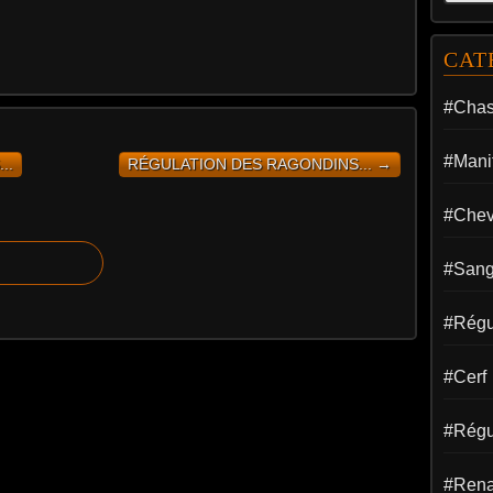
CAT
#Cha
#Manif
..
RÉGULATION DES RAGONDINS... →
#Chev
#Sang
#Régul
#Cerf
#Régu
#Rena