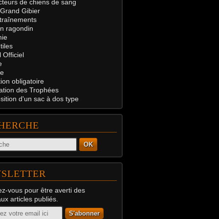
teurs de chiens de sang
 Grand Gibier
traînements
on ragondin
ie
tiles
 Officiel
e
e
on obligatoire
ation des Trophées
ition d'un sac à dos type
HERCHE
OK
SLETTER
z-vous pour être averti des
x articles publiés.