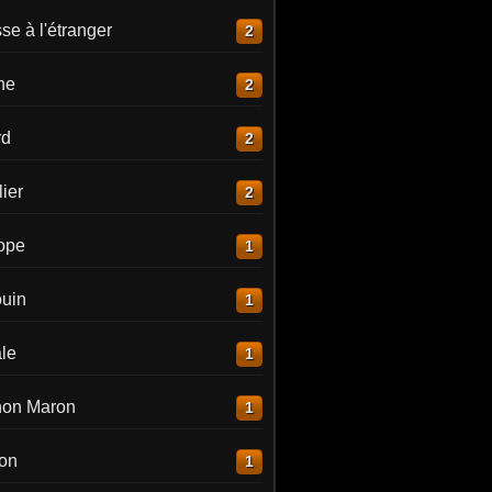
e à l'étranger
2
ne
2
rd
2
ier
2
lope
1
uin
1
le
1
on Maron
1
on
1