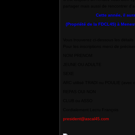
partager mais aussi de rencontrer d’
Cette année, il aur
(Propriété de la FDCL45) à Menestr
Vous trouverez ci-dessous les détails 
Pour les inscriptions merci de précise
NOM PRENOM
JEUNE OU ADULTE
SEXE
ARC utilisé TRADI ou POULIE (avec o
REPAS OUI NON
CLUB ou ASSO
Cordialement Lecru François
president@ascal45.com