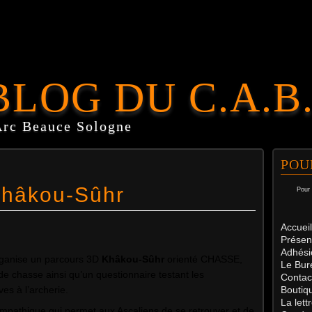
BLOG DU C.A.B
Arc Beauce Sologne
POU
Khâkou-Sûhr
Pour 
Accueil
Présen
Adhési
anise un parcours 3D
Khâkou-Sûhr
orienté CHASSE,
Le Bur
 de chasse ainsi qu’un questionnaire testant les
Contac
es à l’archerie.
Boutiq
La let
ympathique qui permet aux Ascaliens de se retrouver et de