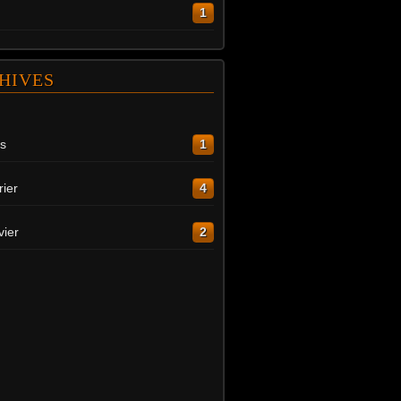
1
HIVES
s
1
rier
4
vier
2