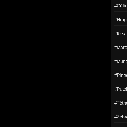
#Gélin
#Hipp
#Ibex
#Mart
#Munt
#Pint
#Puto
#Tétr
#Zèbr