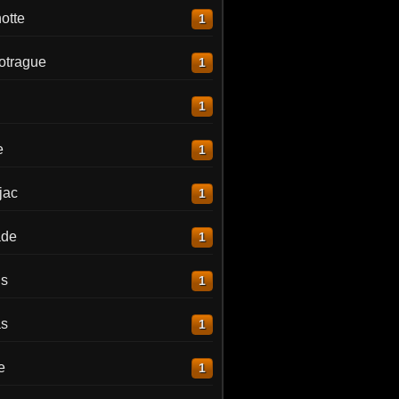
otte
1
otrague
1
1
e
1
jac
1
ade
1
is
1
as
1
e
1