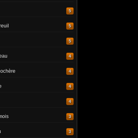
5
euil
5
5
reau
4
ochère
4
e
4
4
mois
3
u
3