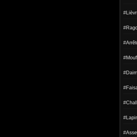
#Lièv
#Rago
#Arrêt
#Mouf
#Dai
#Fais
#Chal
#Lapi
#Asse