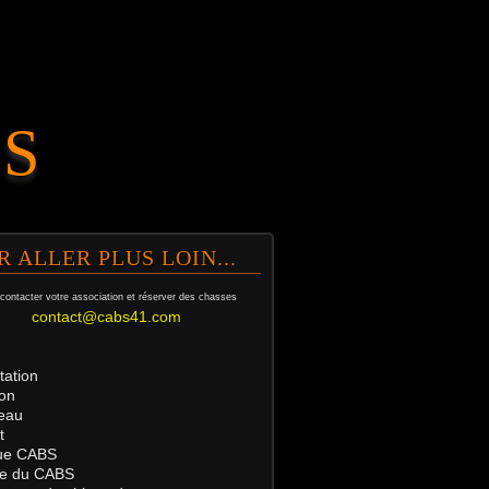
.S
R ALLER PLUS LOIN...
contacter votre association et
réserver des chasses
contact@cabs41.com
tation
on
eau
t
ue
CABS
tre du CABS