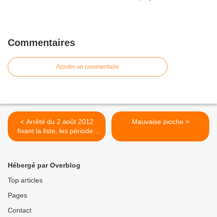
Commentaires
Ajouter un commentaire
< Arrêté du 2 août 2012
Mauvaise pioche >
fixant la liste, les périodes
et les modalités de
destruction des espèces
d'animaux classées
Hébergé par Overblog
nuisibles
Top articles
Pages
Contact