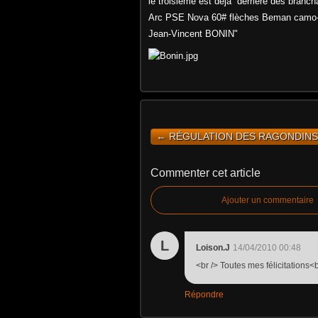
le troisième est déjà
derrière des branch
Arc PSE Nova 60# flèches Beman camo-h
Jean-Vincent BONIN"
← RÉGULATION DES RAGONDINS.
Commenter cet article
Ajouter un commentaire
L
Loison.J
14/04/2010 00:48
<br /> Toutes mes félicitations<b
Répondre