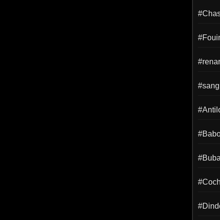
#Chass
#Foui
#rena
#sangl
#Anti
#Babo
#Buba
#Coch
#Dind