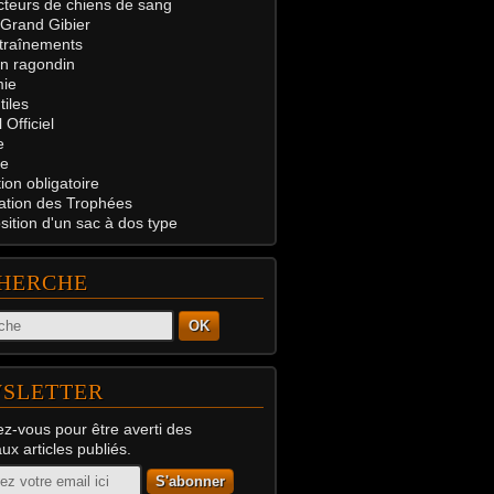
teurs de chiens de sang
 Grand Gibier
traînements
on ragondin
ie
tiles
 Officiel
e
e
on obligatoire
ation des Trophées
ition d'un sac à dos type
HERCHE
OK
SLETTER
z-vous pour être averti des
x articles publiés.