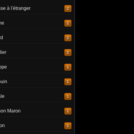
e à l'étranger
2
ne
2
rd
2
ier
2
lope
1
uin
1
le
1
on Maron
1
on
1