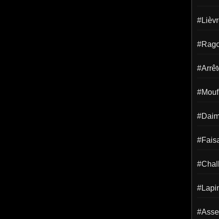
#Lièv
#Rago
#Arrêt
#Mouf
#Dai
#Fais
#Chal
#Lapi
#Asse