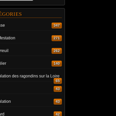
ÉGORIES
sse
347
estation
271
reuil
262
lier
140
ation des ragondins sur la Loire
65
43
lation
43
rd
42