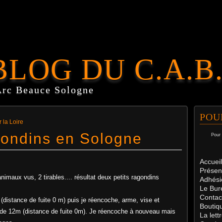
BLOG DU C.A.B
Arc Beauce Sologne
POU
 la Loire
ondins en Sologne
Pour 
Accueil
Présen
animaux vus, 2 tirables.... résultat deux petits ragondins
Adhési
Le Bur
Contac
 (distance de fuite 0 m) puis je réencoche, arme, vise et
Boutiq
de 12m (distance de fuite 0m). Je réencoche à nouveau mais
La let