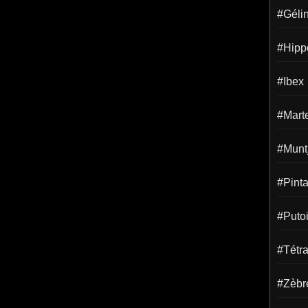
#Gélin
#Hipp
#Ibex
#Mart
#Munt
#Pint
#Puto
#Tétr
#Zèbr