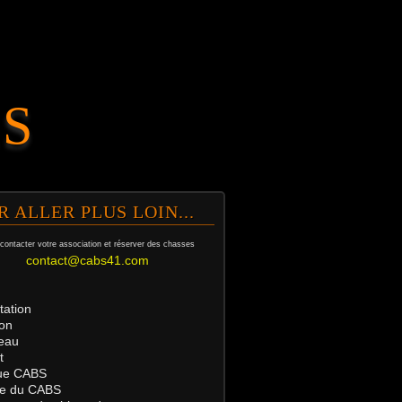
.S
R ALLER PLUS LOIN...
contacter votre association et
réserver des chasses
contact@cabs41.com
tation
on
eau
t
ue
CABS
tre du CABS