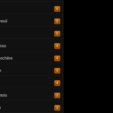
5
euil
5
5
reau
4
ochère
4
e
4
4
mois
3
u
3