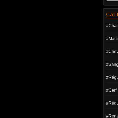
CAT
#Cha
#Manif
#Chev
#Sang
#Régul
#Cerf
#Régu
#Rena