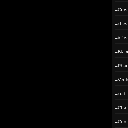
#Ours
#chevr
#infos
#Blai
#Phac
#Vent
#cerf
#Cha
#Gno