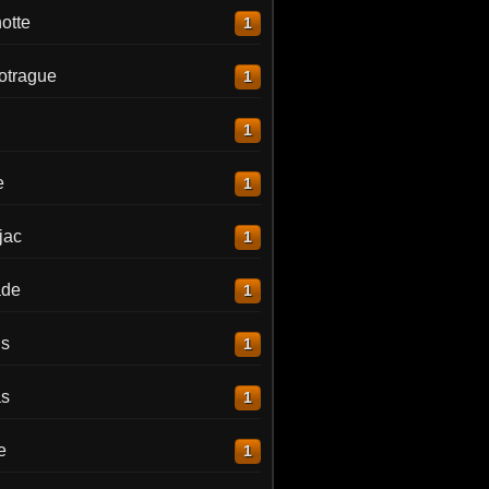
otte
1
otrague
1
1
e
1
jac
1
ade
1
is
1
as
1
e
1