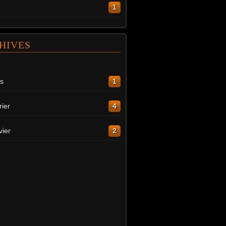
1
HIVES
s
1
rier
4
vier
2