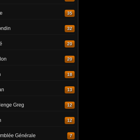
re
35
ndin
32
é
20
lon
20
m
18
an
13
lenge Greg
12
n
12
mblée Générale
7