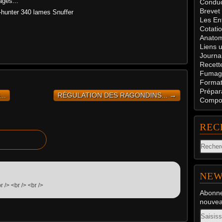
ages...
Conduc
Brevet
unter 340 lames Snuffer
Les En
Cotati
Anatom
Liens u
Journal
Recett
Fumag
Formati
Prépar
..
RÉGULATION DES RAGONDINS... →
Compos
REC
NEW
r /> <br /> <br />
Abonne
nouveau
Email