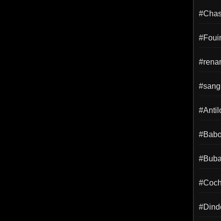
#Chass
#Foui
#rena
#sangl
#Anti
#Babo
#Buba
#Coch
#Dind