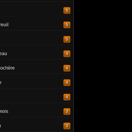
5
euil
5
5
reau
4
ochère
4
e
4
4
mois
3
u
3