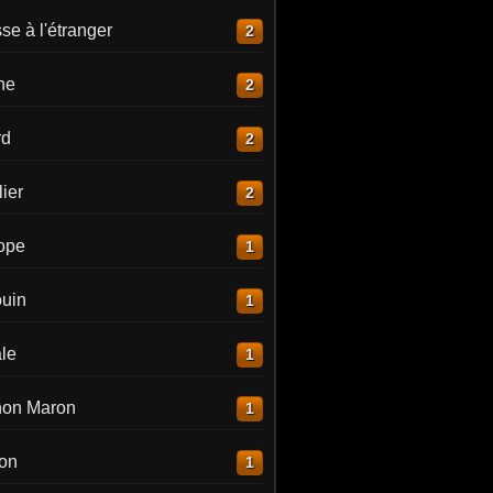
e à l'étranger
2
ne
2
rd
2
ier
2
lope
1
uin
1
le
1
on Maron
1
on
1