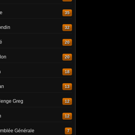
re
35
ndin
32
é
20
lon
20
m
18
an
13
lenge Greg
12
n
12
mblée Générale
7