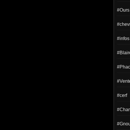
#Ours
#chevr
#infos
#Blai
#Phac
#Vent
#cerf
#Cha
#Gno