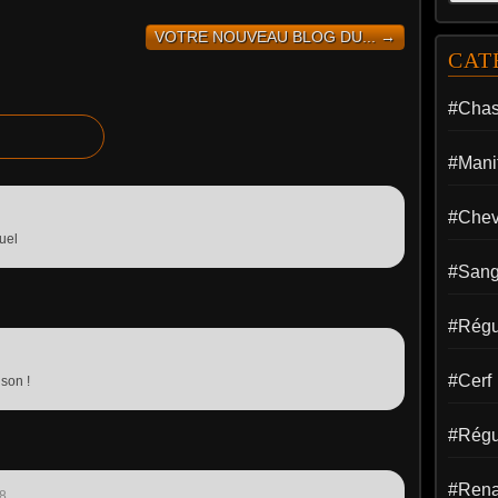
VOTRE NOUVEAU BLOG DU... →
CAT
#Cha
#Manif
#Chev
uel
#Sang
#Régul
#Cerf
son !
#Régu
#Rena
8