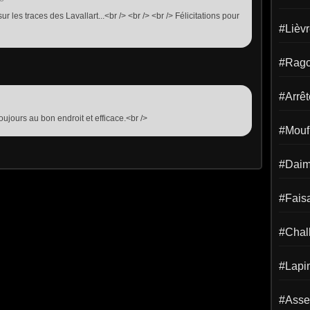
 les traces des Lavallart...<br /> <br /> <br /> Félicitations pour
#Lièv
#Rago
#Arrêt
oujours au bon endroit et efficace.<br />
#Mouf
#Dai
#Fais
#Chal
#Lapi
#Asse