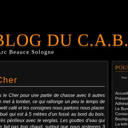
BLOG DU C.A.B
Arc Beauce Sologne
POU
Cher
Pour 
Accueil
 le Cher pour une partie de chasse avec 6 autres
Présen
 se met à tomber, ce qui rallonge un peu le temps de
Adhési
petit café et les consignes nous partons nous placer.
Le Bur
Contac
ribué qui est à 5 mètres d’un fossé au bord du bois.
Boutiq
rès périlleux avec le verglas. Les gouttes d’eau qui
La let
ne fait pas trop chaud, surtout que nous resterons 3