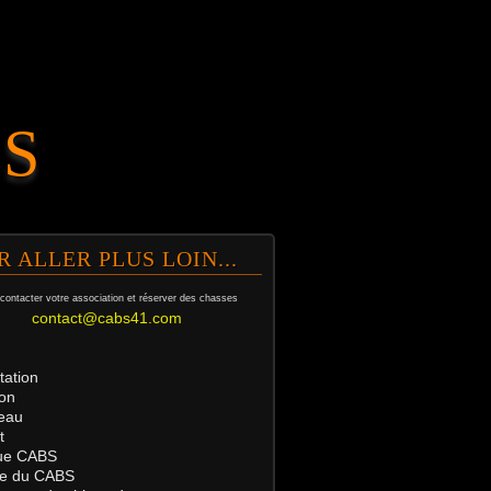
.S
R ALLER PLUS LOIN...
contacter votre association et
réserver des chasses
contact@cabs41.com
tation
on
eau
t
ue
CABS
tre du CABS