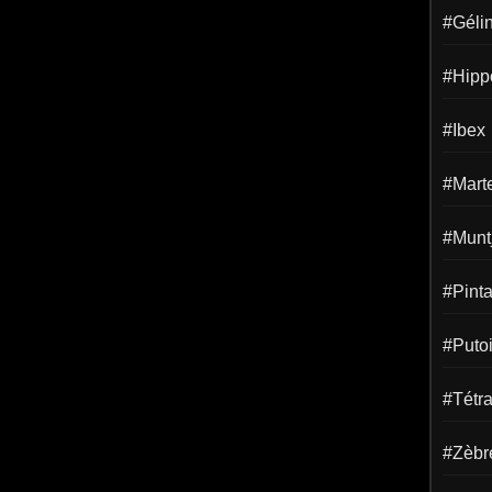
#Gélin
#Hipp
#Ibex
#Mart
#Munt
#Pint
#Puto
#Tétr
#Zèbr