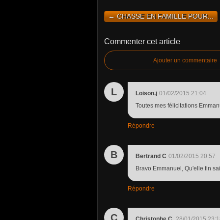
← CHASSE EN FAMILLE POUR...
Commenter cet article
Ajouter un commentaire
L
Loison.j
01/02/2015 21:04
Toutes mes félicitations Emman
Répondre
B
Bertrand C
01/02/2015 20:57
Bravo Emmanuel, Qu'elle fin sai
Répondre
C
Christophe C.
28/01/2015 23:1