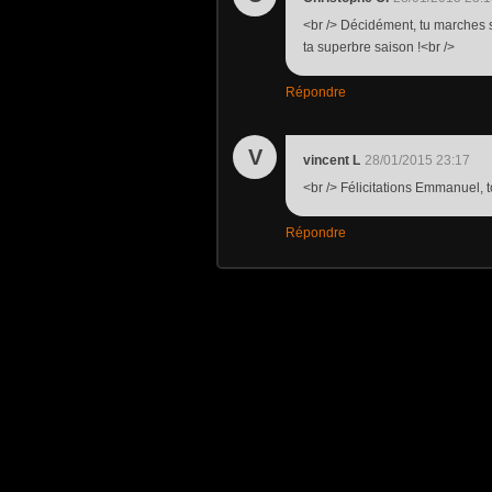
<br /> Décidément, tu marches sur
ta superbre saison !<br />
Répondre
V
vincent L
28/01/2015 23:17
<br /> Félicitations Emmanuel, t
Répondre