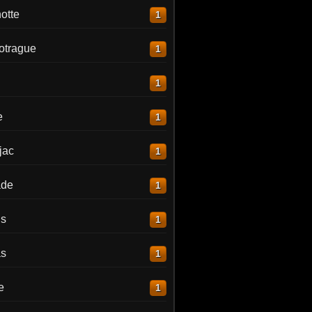
otte
1
otrague
1
1
e
1
jac
1
ade
1
is
1
as
1
e
1