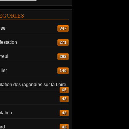
ÉGORIES
sse
347
estation
271
reuil
262
lier
140
ation des ragondins sur la Loire
65
43
lation
43
rd
42