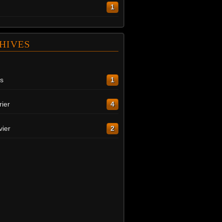
1
HIVES
s
1
rier
4
vier
2