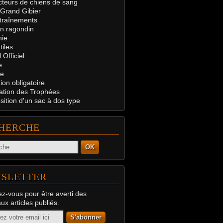
teurs de chiens de sang
 Grand Gibier
traînements
on ragondin
ie
tiles
 Officiel
e
e
on obligatoire
ation des Trophées
ition d'un sac à dos type
HERCHE
OK
SLETTER
z-vous pour être averti des
x articles publiés.