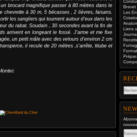
Conduc
 un brocard magnifique passer à 80 mètres dans le
Brevet
e chevrette à 30 m, 5 bécasses , 2 lièvres, faisans.
Les En
Cotati
ortir les sangliers qui tournent autour d’eux dans les
Anatom
ueur du rabat. Soudain , 30 secondes avant la fin de
Liens u
rds arrivent en longeant le fossé. J’arme et me fixe
Journal
agée, un petit mâle avec des velours d’environ 2 cm
Recett
Fumag
transperce, il recule de 20 mètres ,s’arrête, titube et
Formati
Prépar
Compos
Montec
REC
NEW
Abonne
nouveau
Email