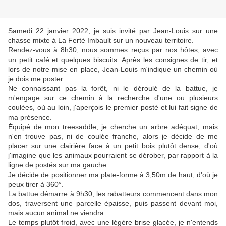
Samedi 22 janvier 2022, je suis invité par Jean-Louis sur une
chasse mixte à La Ferté Imbault sur un nouveau territoire.
Rendez-vous à 8h30, nous sommes reçus par nos hôtes, avec
un petit café et quelques biscuits. Après les consignes de tir, et
lors de notre mise en place, Jean-Louis m'indique un chemin où
je dois me poster.
Ne connaissant pas la forêt, ni le déroulé de la battue, je
m'engage sur ce chemin à la recherche d'une ou plusieurs
coulées, où au loin, j'aperçois le premier posté et lui fait signe de
ma présence.
Équipé de mon treesaddle, je cherche un arbre adéquat, mais
n'en trouve pas, ni de coulée franche, alors je décide de me
placer sur une clairière face à un petit bois plutôt dense, d'où
j'imagine que les animaux pourraient se dérober, par rapport à la
ligne de postés sur ma gauche.
Je décide de positionner ma plate-forme à 3,50m de haut, d'où je
peux tirer à 360°.
La battue démarre à 9h30, les rabatteurs commencent dans mon
dos, traversent une parcelle épaisse, puis passent devant moi,
mais aucun animal ne viendra.
Le temps plutôt froid, avec une légère brise glacée, je n'entends