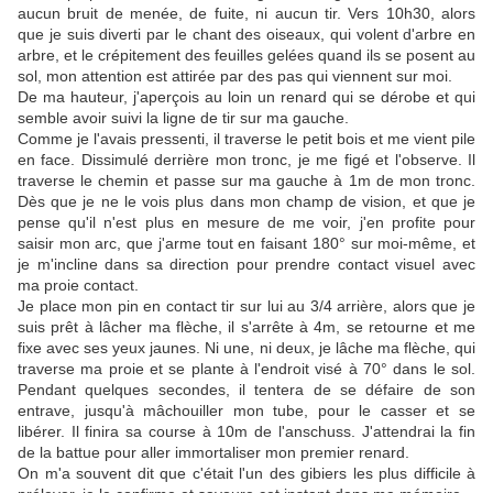
aucun bruit de menée, de fuite, ni aucun tir. Vers 10h30, alors
que je suis diverti par le chant des oiseaux, qui volent d'arbre en
arbre, et le crépitement des feuilles gelées quand ils se posent au
sol, mon attention est attirée par des pas qui viennent sur moi.
De ma hauteur, j'aperçois au loin un renard qui se dérobe et qui
semble avoir suivi la ligne de tir sur ma gauche.
Comme je l'avais pressenti, il traverse le petit bois et me vient pile
en face. Dissimulé derrière mon tronc, je me figé et l'observe. Il
traverse le chemin et passe sur ma gauche à 1m de mon tronc.
Dès que je ne le vois plus dans mon champ de vision, et que je
pense qu'il n'est plus en mesure de me voir, j'en profite pour
saisir mon arc, que j'arme tout en faisant 180° sur moi-même, et
je m'incline dans sa direction pour prendre contact visuel avec
ma proie contact.
Je place mon pin en contact tir sur lui au 3/4 arrière, alors que je
suis prêt à lâcher ma flèche, il s'arrête à 4m, se retourne et me
fixe avec ses yeux jaunes. Ni une, ni deux, je lâche ma flèche, qui
traverse ma proie et se plante à l'endroit visé à 70° dans le sol.
Pendant quelques secondes, il tentera de se défaire de son
entrave, jusqu'à mâchouiller mon tube, pour le casser et se
libérer. Il finira sa course à 10m de l'anschuss. J'attendrai la fin
de la battue pour aller immortaliser mon premier renard.
On m'a souvent dit que c'était l'un des gibiers les plus difficile à