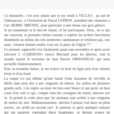
Ce dimanche, c’est avec plaisir que je me rends à VELLES,
au sud de
Châteauroux, à l'invitation de Pascal LEPRON, président des chasseurs à
l'arc BERRY- BRENNE, pour participer à une chasse aux gros gibiers.
Je ne connaissais ni le lieu de chasse, ni les participants. Donc, en ce qui
me concerne, la première battue consiste à repérer les archers berrichons
disséminés au milieu des très nombreux randonneurs et vététistes qui, eux
aussi, s'étaient donnés rendez vous sur la place de l'église !!!
Ce premier rapproché s'est finalement passé sans encombre et après avoir
retrouvé 2 «CABSIENS» (merci Bertrand pour les photos), tout le
monde rejoint le territoire de Jean Patrick ORDONNEAU qui nous
accueille chaleureusement.
Pour la troisième battue, je me trouve en bout de ligne près d'un chemin
étroit et d'un fossé.
La traque n'a pas débuté qu'une harde d'une douzaine de cervidés se
défile dans mon dos à une vingtaine de mètres. Au milieu de plusieurs
grands cerfs, j’en repère un dont les bois sont blancs et qui porte un bois
cassé d'un coté ce qui, compte tenu des consignes du matin, autorise son
tir. Je prends la visée alors que les animaux sont arrêtés à une vingtaine
de mètres de moi. Malheureusement, derrière l'animal visé alors en plein
travers, est arrêté un second cerf. Je patiente et après quelques instants
qui me parurent cependant durer longtemps, ce dernier avance de