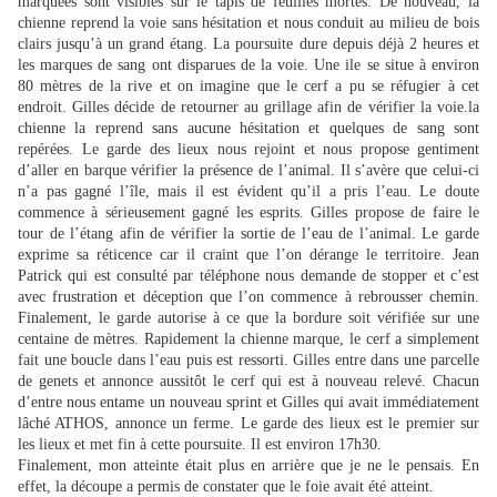
marquées sont visibles sur le tapis de feuilles mortes. De nouveau, la
chienne reprend la voie sans hésitation et nous conduit au milieu de bois
clairs jusqu’à un grand étang. La poursuite dure depuis déjà 2 heures et
les marques de sang ont disparues de la voie. Une ile se situe à environ
80 mètres de la rive et on imagine que le cerf a pu se réfugier à cet
endroit. Gilles décide de retourner au grillage afin de vérifier la voie.la
chienne la reprend sans aucune hésitation et quelques de sang sont
repérées. Le garde des lieux nous rejoint et nous propose gentiment
d’aller en barque vérifier la présence de l’animal. Il s’avère que celui-ci
n’a pas gagné l’île, mais il est évident qu’il a pris l’eau. Le doute
commence à sérieusement gagné les esprits. Gilles propose de faire le
tour de l’étang afin de vérifier la sortie de l’eau de l’animal. Le garde
exprime sa réticence car il craint que l’on dérange le territoire. Jean
Patrick qui est consulté par téléphone nous demande de stopper et c’est
avec frustration et déception que l’on commence à rebrousser chemin.
Finalement, le garde autorise à ce que la bordure soit vérifiée sur une
centaine de mètres. Rapidement la chienne marque, le cerf a simplement
fait une boucle dans l’eau puis est ressorti. Gilles entre dans une parcelle
de genets et annonce aussitôt le cerf qui est à nouveau relevé. Chacun
d’entre nous entame un nouveau sprint et Gilles qui avait immédiatement
lâché ATHOS, annonce un ferme. Le garde des lieux est le premier sur
les lieux et met fin à cette poursuite. Il est environ 17h30.
Finalement, mon atteinte était plus en arrière que je ne le pensais. En
effet, la découpe a permis de constater que le foie avait été atteint.