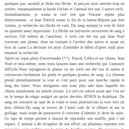
quelques pas, aussitôt je lâche ma flèche. Je perçois mon atteinte trop en
arrière, instantanément la harde s'éclate et l'animal tiré suit 3 autres cerfs.
Immédiatement, je sonne le cerf tiré que Vincent répète plus
distinctement…et Jean Patrick sonne la fin de la battue.Rejoint par mes
voisins, je recherche ma flèche en vain. Du sang marque la voie de fuite
en quantité assez importante. La flèche est retrouvée recouverte de sang à
environ 150 mètres de l'anschuss. 4 cerfs ont été vus par Jean Noel
traverser une plaine, dont un trainant à l'arrière des autres et ayant un
bois de cassé.La décision est prise d'attendre le début d'après midi pour
entamer la recherche.
Après un repas plein d'incertitudes (!!!), Pascal, Gilles et ses chiens, Jean
Noel et moi-même, nous nous lançons dans une recherche qui s'annonce
difficile.Nous rejoignons la plaine ou les cerfs ont été vus le matin et
retrouvons facilement les pieds et quelques gouttes de sang. La chienne
prend immédiatement la voie et c'est parti pour une marche rapide le
long des haies. Nous atteignons une zone plus sale dans laquelle les
chiens manifestent un intérêt certain. Le cerf est relevé avant que l'on est
eu le temps de réagir malgré un sprint derrière ATHOS le drahthaar. Du
sang est retrouvé au saut de la route et nous poursuivons la voie vers un
bois clôturé.Du sang se trouve de l’autre coté de la clôture et sur le
grillage, mais avant de poursuivre il convient d’obtenir le droit de suite.
Ce laps de temps permet à chacun de reprendre son souffle, puis c’est
reparti. L’animal a dû récupérer de son effort car plusieurs reposées très